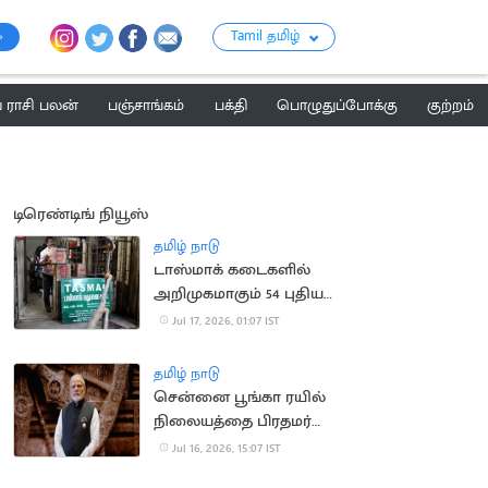
Tamil தமிழ்
ராசி பலன்
பஞ்சாங்கம்
பக்தி
பொழுதுப்போக்கு
குற்றம்
டிரெண்டிங் நியூஸ்
தமிழ் நாடு
டாஸ்மாக் கடைகளில்
அறிமுகமாகும் 54 புதிய
பிராண்ட் மது வகைகள்
Jul 17, 2026, 01:07 IST
தமிழ் நாடு
சென்னை பூங்கா ரயில்
நிலையத்தை பிரதமர்
மோடி நாளை திறந்து
Jul 16, 2026, 15:07 IST
வைக்கிறார்