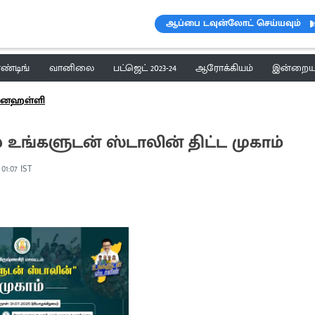
ஆப்பை டவுன்லோட் செய்யவும்
ெண்டிங்
வானிலை
பட்ஜெட் 2023-24
ஆரோக்கியம்
இன்றைய 
பனஹள்ளி
் உங்களுடன் ஸ்டாலின் திட்ட முகாம்
, 01:07 IST