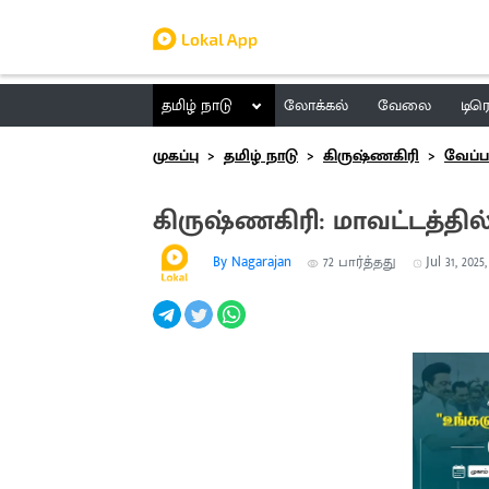
தமிழ் நாடு
லோக்கல்
வேலை
டிர
முகப்பு
தமிழ் நாடு
கிருஷ்ணகிரி
வேப்
கிருஷ்ணகிரி: மாவட்டத்தில
By Nagarajan
72
பார்த்தது
Jul 31, 2025