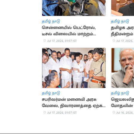
தமிழ் நாடு
தமிழ் நாடு
சென்னையில் பெட்ரோல்,
தமிழக அரச
டீசல் விலையில் மாற்றம்
நீதிமன்றம்
இல்லை
அறிவுறுத்
Jul 17, 2026, 01:07 IST
Jul 17, 2026,
தமிழ் நாடு
தமிழ் நாடு
சபரிவர்மன் மனைவி அரசு
ஜெயலலிதா
வேலை, நிவாரணத்தை ஏற்க
மோதலின் 
மறுப்பு: அமைச்சர்கள்
தருணங்க
Jul 17, 2026, 01:07 IST
Jul 16, 2026,
ஏமாற்றத்துடன் திரும்பினர்