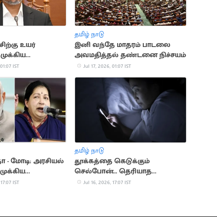
தமிழ் நாடு
ிற்கு உயர்
இனி வந்தே மாதரம் பாடலை
 முக்கிய
அவமதித்தல் தண்டனை நிச்சயம்
தல்
 01:07 IST
Jul 17, 2026, 01:07 IST
தமிழ் நாடு
 - மோடி: அரசியல்
தூக்கத்தை கெடுக்கும்
முக்கிய
செல்போன்... தெரியாத
ள்
ஆபத்துகள்
 17:07 IST
Jul 16, 2026, 17:07 IST