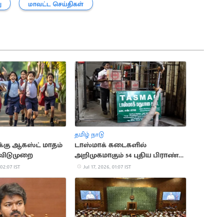
ு
மாவட்ட செய்திகள்
தமிழ் நாடு
்கு ஆகஸ்ட் மாதம்
டாஸ்மாக் கடைகளில்
 விடுமுறை
அறிமுகமாகும் 54 புதிய பிராண்ட்
மது வகைகள்
 02:07 IST
Jul 17, 2026, 01:07 IST