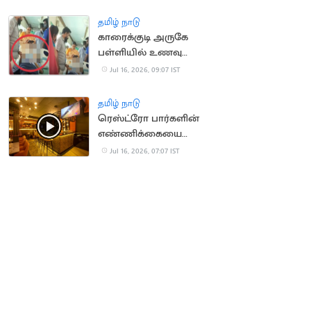
அனுசரிப்பு
தமிழ் நாடு
காரைக்குடி அருகே
பள்ளியில் உணவு
சாப்பிட்ட மாணவிகள்
Jul 16, 2026, 09:07 IST
திடீரென மயக்கம்
தமிழ் நாடு
ரெஸ்ட்ரோ பார்களின்
எண்ணிக்கையை
அதிகரிக்க TN அரசு
Jul 16, 2026, 07:07 IST
திட்டம்?