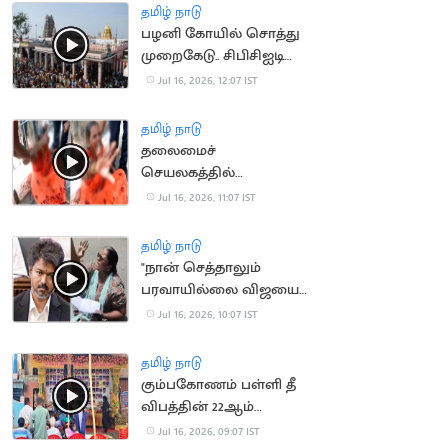
தமிழ் நாடு
பழனி கோயில் சொத்து
முறைகேடு.. சிபிசிஐடி
விசாரணை
Jul 16, 2026, 12:07 IST
தமிழ் நாடு
தலைமைச்
செயலகத்தில்
தீக்குளிக்க முயன்ற
Jul 16, 2026, 11:07 IST
பெண்
தமிழ் நாடு
"நான் செத்தாலும்
பரவாயில்லை விஜயை
பாக்கணும்".. பெண்
Jul 16, 2026, 10:07 IST
போராட்டம்
தமிழ் நாடு
கும்பகோணம் பள்ளி தீ
விபத்தின் 22ஆம்
ஆண்டு நினைவு தினம்
Jul 16, 2026, 09:07 IST