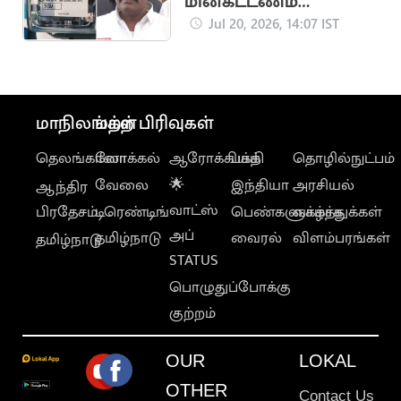
மின்கட்டணம்
செலுத்தியிருந்தால்
Jul 20, 2026, 14:07 IST
கழித்துக்
கொள்ளப்படும்"..
அமைச்சர்
நிர்மல்குமார்
மாநிலங்கள்
மற்ற பிரிவுகள்
தெலங்கானா
லோக்கல்
ஆரோக்கியம்
பக்தி
தொழில்நுட்பம்
வேலை
🌟
இந்தியா
அரசியல்
ஆந்திர
வாட்ஸ்
பிரதேசம்
டிரெண்டிங்
பெண்களுக்காக
வாழ்த்துக்கள்
அப்
தமிழ்நாடு
வைரல்
விளம்பரங்கள்
தமிழ்நாடு
STATUS
பொழுதுப்போக்கு
குற்றம்
OUR
LOKAL
OTHER
Contact Us