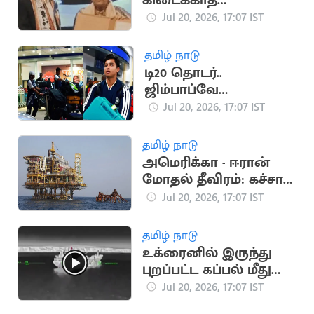
கிடைக்காத
விரக்தியில் இளைஞர்
Jul 20, 2026, 17:07 IST
தற்கொலை
தமிழ் நாடு
டி20 தொடர்..
ஜிம்பாப்வே
சென்றடைந்த இந்திய
Jul 20, 2026, 17:07 IST
அணி
தமிழ் நாடு
அமெரிக்கா - ஈரான்
மோதல் தீவிரம்: கச்சா
எண்ணெய் தட்டுப்பாடு
Jul 20, 2026, 17:07 IST
அபாயம்
தமிழ் நாடு
உக்ரைனில் இருந்து
புறப்பட்ட கப்பல் மீது
தாக்குதல்.. 4
Jul 20, 2026, 17:07 IST
இந்தியர்கள் பலி