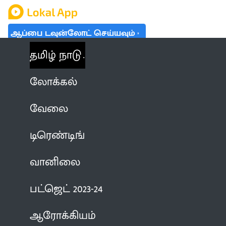
ஆப்பை டவுன்லோட் செய்யவும்
தமிழ் நாடு
லோக்கல்
வேலை
டிரெண்டிங்
வானிலை
பட்ஜெட் 2023-24
ஆரோக்கியம்