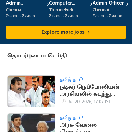
Admin
Computer
Admin Officer
Supervisor
Operator
Chennai
Thirunelveli
Chennai
₹18000 - ₹25000
₹15000 - ₹25000
₹25000 - ₹28000
Explore more jobs
தொடர்புடைய செய்தி
தமிழ் நாடு
நடிகர் நெப்போலியன்
அரசியலில் கடந்து
வந்த முக்கிய
Jul 20, 2026, 17:07 IST
நிகழ்வுகள்
தமிழ் நாடு
அரசு வேலை