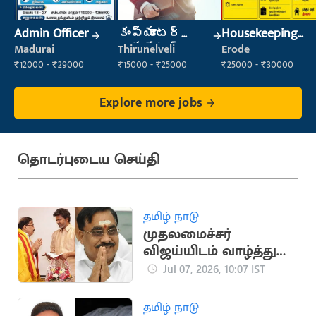
Admin Officer
కంప్యూటర్
Housekeeping
ఆపరేటర్
Staff
Madurai
Thirunelveli
Erode
(Housekeeping)
₹12000 - ₹29000
₹15000 - ₹25000
₹25000 - ₹30000
Explore more jobs
தொடர்புடைய செய்தி
தமிழ் நாடு
முதலமைச்சர்
விஜய்யிடம் வாழ்த்து
பெற்ற Ex M.P.
Jul 07, 2026, 10:07 IST
தமிழ் நாடு