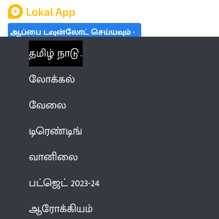
ஆப்பை டவுன்லோட் செய்யவும்
தமிழ் நாடு
லோக்கல்
வேலை
டிரெண்டிங்
வானிலை
பட்ஜெட் 2023-24
ஆரோக்கியம்