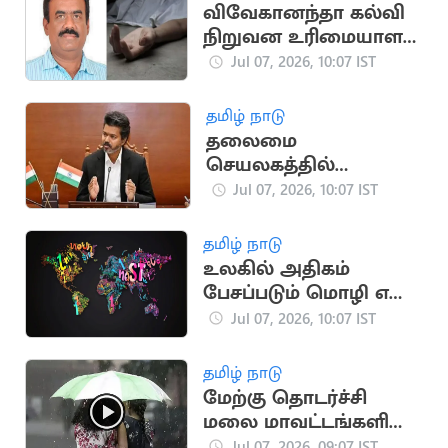
விவேகானந்தா கல்வி
நிறுவன உரிமையாளர்
ரயிலில் பாய்ந்து
Jul 07, 2026, 10:07 IST
தற்கொலை
தமிழ் நாடு
தலைமை
செயலகத்தில்
தமிழ்நாடு பட்ஜெட்
Jul 07, 2026, 10:07 IST
தொடர்பாக
முதலமைச்சர் விஜய்
தமிழ் நாடு
ஆலோசனை
உலகில் அதிகம்
பேசப்படும் மொழி எது
தெரியுமா?
Jul 07, 2026, 10:07 IST
தமிழ் நாடு
மேற்கு தொடர்ச்சி
மலை மாவட்டங்களில்
இடி, மின்னலுடன்
Jul 07, 2026, 09:07 IST