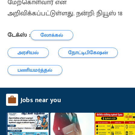
மேற்கொள்வார் என
அறிவிக்கப்பட்டுள்ளது. நன்றி: நியூஸ் 18
டேக்ஸ் :
லோக்கல்
அரசியல்
நோட்டிபிகேஷன்
பணியமர்த்தல்
Jobs near you