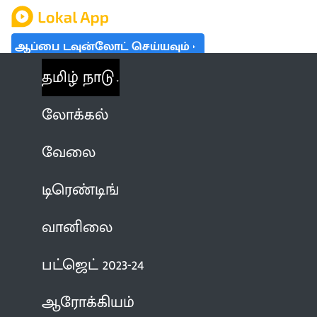
ஆப்பை டவுன்லோட் செய்யவும்
தமிழ் நாடு
லோக்கல்
வேலை
டிரெண்டிங்
வானிலை
பட்ஜெட் 2023-24
ஆரோக்கியம்