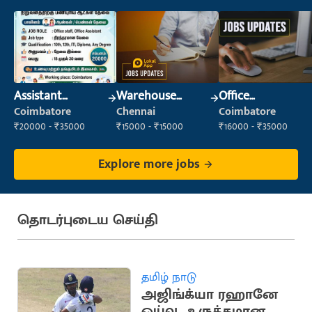
Assistant
Warehouse
Office
Manager
Supervisor
Administrator
Coimbatore
Chennai
Coimbatore
(Warehouse &
₹20000 - ₹35000
₹15000 - ₹15000
₹16000 - ₹35000
Fulfillment)
Explore more jobs
தொடர்புடைய செய்தி
தமிழ் நாடு
அஜிங்க்யா ரஹானே
ஓய்வு.. உருக்கமான