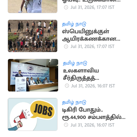
பதிவை வெளியிட்ட
Jul 31, 2026, 17:07 IST
ரோகித் சர்மா
தமிழ் நாடு
ஸ்பெயினுக்குள்
ஆயிரக்கணக்கான
அகதிகள்
Jul 31, 2026, 17:07 IST
நுழைந்ததால்
பரபரப்பு.. நெரிசலில்
தமிழ் நாடு
சிக்கி 9 பேர் பலி
உலகளாவிய
சீர்திருத்தத்
தரவரிசையில் இந்தியா
Jul 31, 2026, 16:07 IST
57வது இடத்திற்கு
முன்னேற்றம்
தமிழ் நாடு
டிகிரி போதும்..
ரூ.44,900 சம்பளத்தில்
மத்திய அரசு வேலை
Jul 31, 2026, 16:07 IST