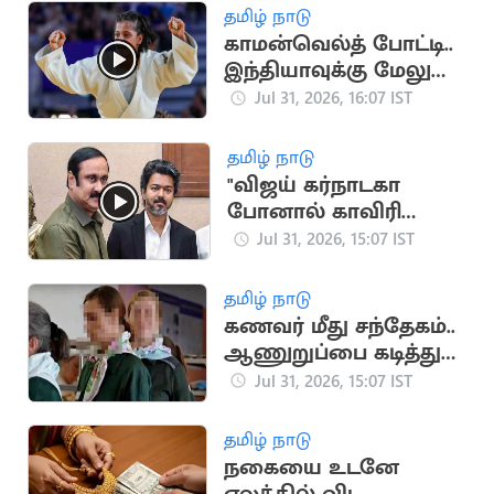
தமிழ் நாடு
காமன்வெல்த் போட்டி..
இந்தியாவுக்கு மேலும்
ஒரு தங்கம்
Jul 31, 2026, 16:07 IST
தமிழ் நாடு
"விஜய் கர்நாடகா
போனால் காவிரி
வந்துவிடாது" -
Jul 31, 2026, 15:07 IST
அன்புமணி விமர்சனம்
தமிழ் நாடு
கணவர் மீது சந்தேகம்..
ஆணுறுப்பை கடித்து
துப்பிய மனைவி
Jul 31, 2026, 15:07 IST
தமிழ் நாடு
நகையை உடனே