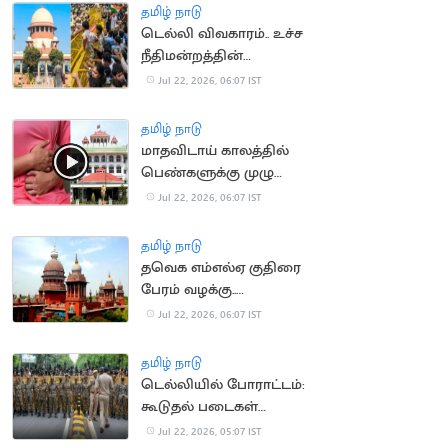
தமிழ் நாடு
டெல்லி விவகாரம்.. உச்ச
நீதிமன்றத்தின்
கருத்தால் சர்ச்சை
Jul 22, 2026, 06:07 IST
தமிழ் நாடு
மாதவிடாய் காலத்தில்
பெண்களுக்கு முழு
ஊதியத்துடன் விடுப்பு..
Jul 22, 2026, 06:07 IST
நீதிமன்றம் வலியுறுத்தல்
தமிழ் நாடு
தவெக எம்எல்ஏ குதிரை
பேரம் வழக்கு..
காவல்துறைக்கு
Jul 22, 2026, 06:07 IST
உயர்நீதிமன்றம் உத்தரவு
தமிழ் நாடு
டெல்லியில் போராட்டம்:
கூடுதல் படைகள்
வரவழைப்பு
Jul 22, 2026, 05:07 IST