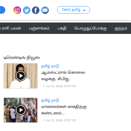
Tamil தமிழ்
ராசி பலன்
பஞ்சாங்கம்
பக்தி
பொழுதுப்போக்கு
குற்றம்
டிரெண்டிங் நியூஸ்
தமிழ் நாடு
ஆம்ஸ்ட்ராங் கொலை
வழக்கு.. சிபிஐ
விசாரணைக்கு
Jul 22, 2026, 07:07 IST
உச்சநீதிமன்றம்
அனுமதி
தமிழ் நாடு
மாணவர்கள் கைதிற்கு
கண்டனம்..
திருவொற்றியூர் காவல்
Jul 22, 2026, 07:07 IST
நிலையம் முற்றுகை