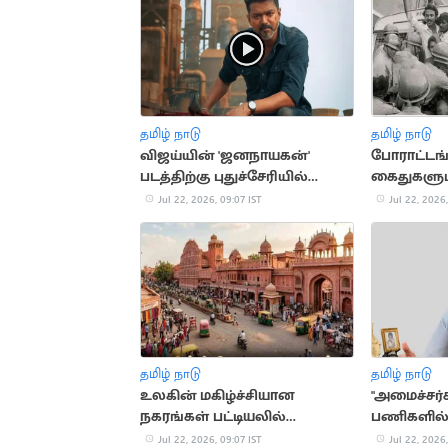
தமிழ் நாடு
தமிழ் நாடு
விஜய்யின் 'ஜனநாயகன்'
போராட்டங
படத்திற்கு புதுச்சேரியில்
கைதுகளும்.
சிறப்பு காட்சிக்கு அனுமதி
ஸ்டாலினி
Jul 22, 2026, 09:07 IST
Jul 22, 2026,
வரலாறு
தமிழ் நாடு
தமிழ் நாடு
உலகின் மகிழ்ச்சியான
"அமைச்சர
நகரங்கள் பட்டியலில்
பணிகளில் 
ஜெய்ப்பூர் 6-வது இடம்
காட்டுவது
Jul 22, 2026, 09:07 IST
Jul 22, 2026,