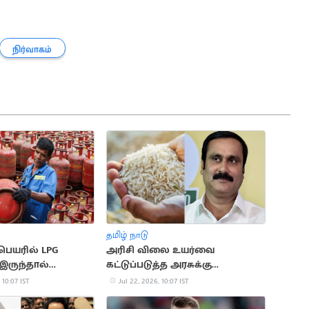
நிர்வாகம்
தமிழ் நாடு
பெயரில் LPG
அரிசி விலை உயர்வை
இருந்தால்
கட்டுப்படுத்த அரசுக்கு
 விநியோகம்
அன்புமணி ராமதாஸ் கோரிக்கை
 10:07 IST
Jul 22, 2026, 10:07 IST