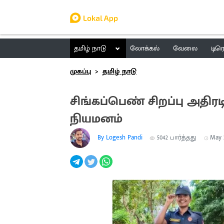
தமிழ் நாடு
லோக்கல்
வேலை
டிர
முகப்பு
தமிழ் நாடு
சிங்கப்பெண் சிறப்பு அதிரட
நியமனம்
By Logesh Pandi
5042
பார்த்தது
May 3