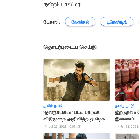
நன்றி: பாலிமர்
டேக்ஸ் :
லோக்கல்
டிரெண்டிங்
தொடர்புடைய செய்தி
தமிழ் நாடு
தமிழ் நாடு
‘ஜனநாயகன்’ படம் பார்க்க
இறந்தவர் 
விடுமுறை அறிவித்த தமிழக
இணைப்பு 
நிறுவனம்
சிலிண்டர்
Jul 22, 2026, 10:07 IST
Jul 22, 2026,
நிறுத்தம்