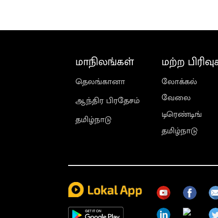
டிடிவி தின
மாநிலங்கள்
மற்ற பிரிவு
தெலங்கானா
லோக்கல்
வேலை
ஆந்திர பிரதேசம்
டிரெண்டிங்
தமிழ்நாடு
தமிழ்நாடு