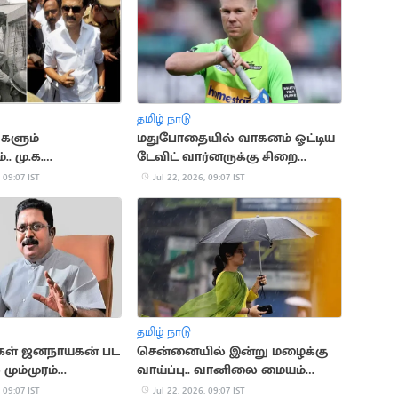
தமிழ் நாடு
்களும்
மதுபோதையில் வாகனம் ஓட்டிய
. மு.க.
டேவிட் வார்னருக்கு சிறை
ன் அரசியல்
தண்டனை
 09:07 IST
Jul 22, 2026, 09:07 IST
தமிழ் நாடு
்கள் ஜனநாயகன் பட
சென்னையில் இன்று மழைக்கு
மும்முரம்
வாய்ப்பு.. வானிலை மையம்
 வெட்கக்கேடானது”..
அப்டேட்
 09:07 IST
Jul 22, 2026, 09:07 IST