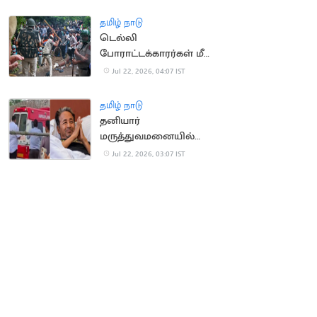
தமிழ் நாடு
டெல்லி
போராட்டக்காரர்கள் மீது
தாக்குதல் வழக்கு இன்று
Jul 22, 2026, 04:07 IST
விசாரணை
தமிழ் நாடு
தனியார்
மருத்துவமனையில்
சோனம் வாங்சுக்
Jul 22, 2026, 03:07 IST
அனுமதி