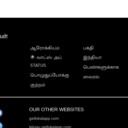
கரன்
கள்
ஆரோக்கியம்
பக்தி
🌟 வாட்ஸ் அப்
இந்தியா
STATUS
பெண்களுக்காக
பொழுதுப்போக்கு
வைரல்
குற்றம்
OUR OTHER WEBSITES
getlokalapp.com
telugu.getlokalapp.com