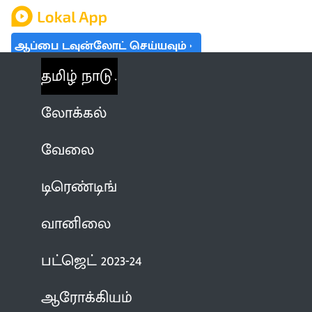
ஆப்பை டவுன்லோட் செய்யவும்
தமிழ் நாடு
லோக்கல்
வேலை
டிரெண்டிங்
வானிலை
பட்ஜெட் 2023-24
ஆரோக்கியம்