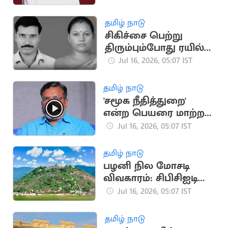
அறிவுறுத்தல்?
தமிழ் நாடு
சிகிச்சை பெற்று
திரும்பும்போது ரயில்
மோதி தம்பதி பலி
Jul 16, 2026, 05:07 IST
தமிழ் நாடு
'சமூக நீதித்துறை'
என்ற பெயரை மாற்ற
வேண்டும்..
Jul 16, 2026, 05:07 IST
திருமாவளவன்
தமிழ் நாடு
பழனி நில மோசடி
விவகாரம்: சிபிசிஐடி
விசாரணை தீவிரம்!
Jul 16, 2026, 05:07 IST
தமிழ் நாடு