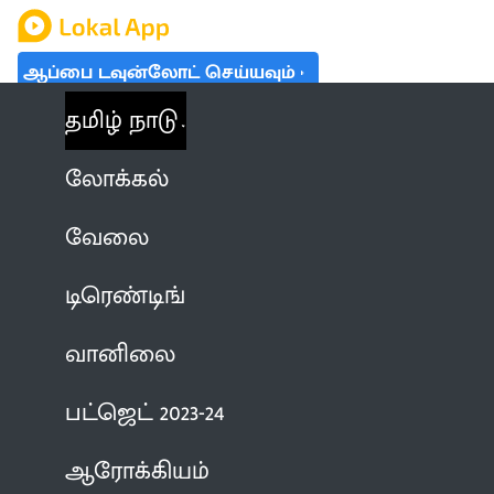
ஆப்பை டவுன்லோட் செய்யவும்
தமிழ் நாடு
லோக்கல்
வேலை
டிரெண்டிங்
வானிலை
பட்ஜெட் 2023-24
ஆரோக்கியம்