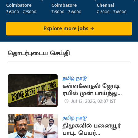
Manager
Coimbatore
Coimbatore
Chennai
₹15000 - ₹25000
₹15000 - ₹18000
₹15000 - ₹18000
Explore more jobs
தொடர்புடைய செய்தி
தமிழ் நாடு
கள்ளக்காதல் ஜோடி
ரயில் முன் பாய்ந்து
தற்கொலை: சோகம்
Jul 13, 2026, 02:07 IST
தமிழ் நாடு
திமுகவில் பனையூர்
பாபு.. பெயர்