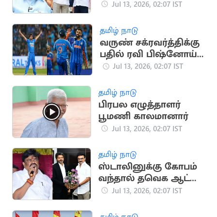
குறிப்பிடாமல் திருமா
Jul 13, 2026, 02:07 IST
விமர்சனம்
தமிழ் நாடு
வருண் சக்ரவர்த்திக்கு
பதில் ரவி பிஷ்னோய்:
ஜிம்பாப்வே டி20
Jul 13, 2026, 02:07 IST
தொடரில் மாற்றம்
தமிழ் நாடு
பிரபல எழுத்தாளர்
பூமணி காலமானார்
Jul 13, 2026, 02:07 IST
தமிழ் நாடு
ஸ்டாலினுக்கு கோபம்
வந்தால் தவெக ஆட்சி
இருக்காது.. ராஜேந்திர
Jul 13, 2026, 02:07 IST
பாலாஜி
தமிழ் நாடு