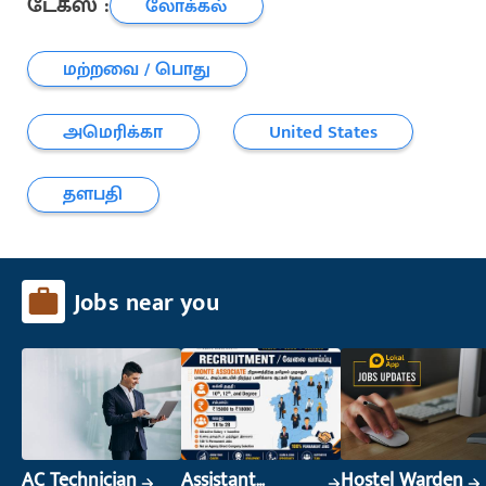
டேக்ஸ் :
லோக்கல்
மற்றவை / பொது
அமெரிக்கா
United States
தளபதி
Jobs near you
AC Technician
Assistant
Hostel Warden