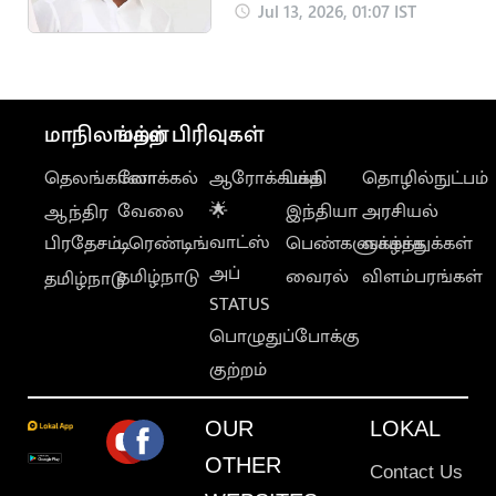
வரலாம் - பழனிசாமி
Jul 13, 2026, 01:07 IST
மாநிலங்கள்
மற்ற பிரிவுகள்
தெலங்கானா
லோக்கல்
ஆரோக்கியம்
பக்தி
தொழில்நுட்பம்
வேலை
🌟
இந்தியா
அரசியல்
ஆந்திர
வாட்ஸ்
பிரதேசம்
டிரெண்டிங்
பெண்களுக்காக
வாழ்த்துக்கள்
அப்
தமிழ்நாடு
வைரல்
விளம்பரங்கள்
தமிழ்நாடு
STATUS
பொழுதுப்போக்கு
குற்றம்
OUR
LOKAL
OTHER
Contact Us