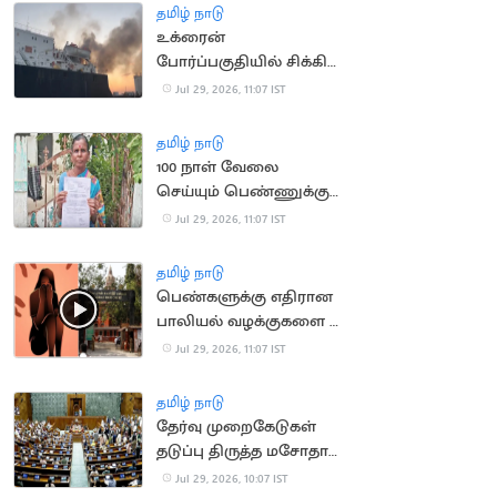
தமிழ் நாடு
உக்ரைன்
போர்ப்பகுதியில் சிக்கிய
இந்திய மாலுமிகளை
Jul 29, 2026, 11:07 IST
பாதுகாப்பாக மீட்க
கோரிக்கை
தமிழ் நாடு
100 நாள் வேலை
செய்யும் பெண்ணுக்கு
ரூ.2.79 கோடி GST
Jul 29, 2026, 11:07 IST
நோட்டீஸ்
தமிழ் நாடு
பெண்களுக்கு எதிரான
பாலியல் வழக்குகளை 2
மாதங்களில் முடிக்க
Jul 29, 2026, 11:07 IST
நீதிமன்றம் உத்தரவு
தமிழ் நாடு
தேர்வு முறைகேடுகள்
தடுப்பு திருத்த மசோதா
மக்களவையில்
Jul 29, 2026, 10:07 IST