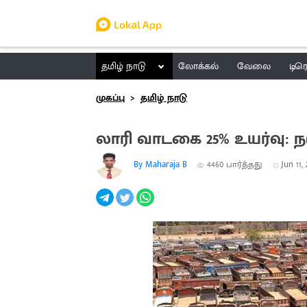
தமிழ் நாடு
லோக்கல்
வேலை
டிர
முகப்பு
தமிழ் நாடு
லாரி வாடகை 25% உயர்வு: நட
By Maharaja B
4460
பார்த்தது
Jun 11,