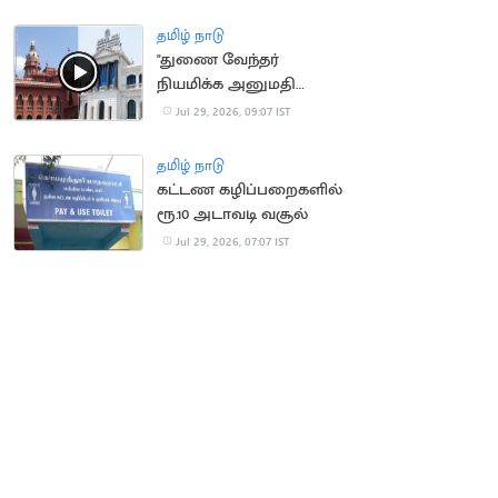
நிறைவேற்றம்
தமிழ் நாடு
"துணை வேந்தர்
நியமிக்க அனுமதி
வேண்டும்”.. தமிழக அரசு
Jul 29, 2026, 09:07 IST
கோரிக்கை
தமிழ் நாடு
கட்டண கழிப்பறைகளில்
ரூ.10 அடாவடி வசூல்
Jul 29, 2026, 07:07 IST