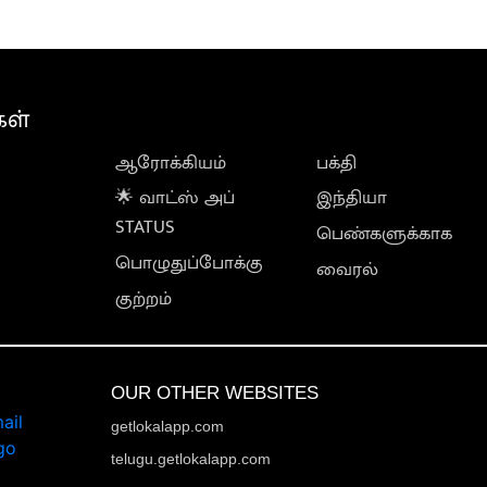
கள்
ஆரோக்கியம்
பக்தி
🌟 வாட்ஸ் அப்
இந்தியா
STATUS
பெண்களுக்காக
பொழுதுப்போக்கு
வைரல்
குற்றம்
OUR OTHER WEBSITES
getlokalapp.com
telugu.getlokalapp.com