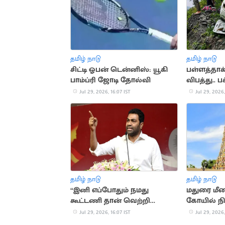
தமிழ் நாடு
தமிழ் நாடு
சிட்டி ஓபன் டென்னிஸ்: யூகி
பள்ளத்தாக்
பாம்ப்ரி ஜோடி தோல்வி
விபத்து.. 
உள்பட 5 பே
Jul 29, 2026, 16:07 IST
Jul 29, 2026,
தமிழ் நாடு
தமிழ் நாடு
“இனி எப்போதும் நமது
மதுரை மீன
கூட்டணி தான் வெற்றி
கோயில் நி
பெறும்”.. அமைச்சர் ஆதவ்
மீது வழக்க
Jul 29, 2026, 16:07 IST
Jul 29, 2026,
அர்ஜுனா