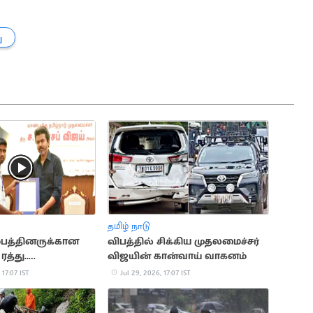
ு
தமிழ் நாடு
ம்பத்தினருக்கான
விபத்தில் சிக்கிய முதலமைச்சர்
த்து..
விஜயின் கான்வாய் வாகனம்
்றத்தில் தமிழக
 17:07 IST
Jul 29, 2026, 17:07 IST