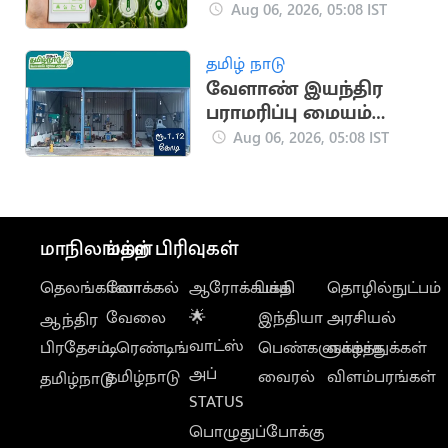
நிலவரத்தை அறிய
Aug 06, 2026, 05:08 IST
ஏஐ செயலி
தமிழ் நாடு
வேளாண் இயந்திர
பராமரிப்பு மையம்
அமைக்க ரூ.1.12 கோடி
Aug 06, 2026, 05:08 IST
மாநிலங்கள்
மற்ற பிரிவுகள்
தெலங்கானா
லோக்கல்
ஆரோக்கியம்
பக்தி
தொழில்நுட்பம்
வேலை
🌟
இந்தியா
அரசியல்
ஆந்திர
வாட்ஸ்
பிரதேசம்
டிரெண்டிங்
பெண்களுக்காக
வாழ்த்துக்கள்
அப்
தமிழ்நாடு
வைரல்
விளம்பரங்கள்
தமிழ்நாடு
STATUS
பொழுதுப்போக்கு