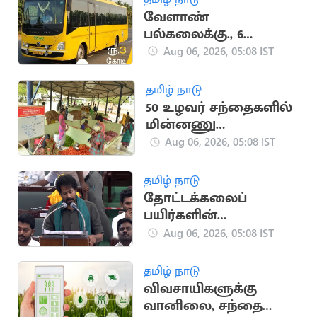
வேளாண்
பல்கலைக்கு., 6
பேருந்துகள் வாங்க
Aug 06, 2026, 05:08 IST
நிதி ஒதுக்கீடு
தமிழ் நாடு
50 உழவர் சந்தைகளில்
மின்னணு
விலைப்பட்டியல்:
Aug 06, 2026, 05:08 IST
அமைச்சர் வினோத்
அறிவிப்பு
தமிழ் நாடு
தோட்டக்கலைப்
பயிர்களின்
உற்பத்தியை
Aug 06, 2026, 05:08 IST
அதிகரிக்க நடவடிக்கை
தமிழ் நாடு
விவசாயிகளுக்கு
வானிலை, சந்தை