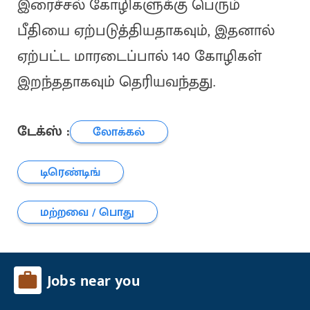
இரைச்சல் கோழிகளுக்கு பெரும்
பீதியை ஏற்படுத்தியதாகவும், இதனால்
ஏற்பட்ட மாரடைப்பால் 140 கோழிகள்
இறந்ததாகவும் தெரியவந்தது.
டேக்ஸ் :
லோக்கல்
டிரெண்டிங்
மற்றவை / பொது
Jobs near you