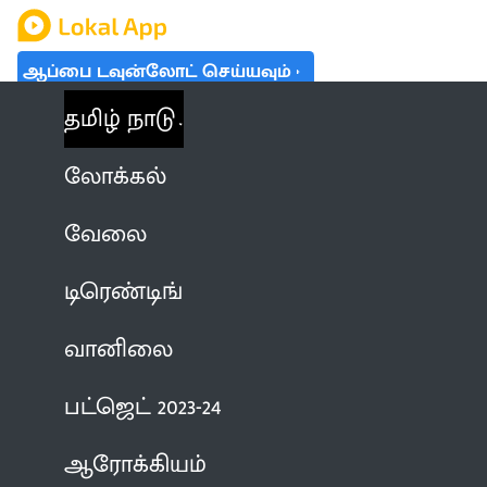
ஆப்பை டவுன்லோட் செய்யவும்
தமிழ் நாடு
லோக்கல்
வேலை
டிரெண்டிங்
வானிலை
பட்ஜெட் 2023-24
ஆரோக்கியம்