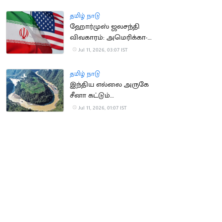
மத்திய அமைச்சகம்
தமிழ் நாடு
ஹோர்முஸ் ஜலசந்தி
விவகாரம்: அமெரிக்கா-
ஈரான் இடையே பதற்றம்
Jul 11, 2026, 03:07 IST
தமிழ் நாடு
இந்திய எல்லை அருகே
சீனா கட்டும்
அணையால் நிலநடுக்க
Jul 11, 2026, 01:07 IST
அபாயம்