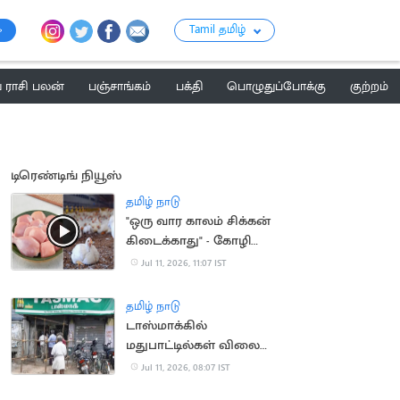
Tamil தமிழ்
ராசி பலன்
பஞ்சாங்கம்
பக்தி
பொழுதுப்போக்கு
குற்றம்
டிரெண்டிங் நியூஸ்
தமிழ் நாடு
"ஒரு வார காலம் சிக்கன்
கிடைக்காது" - கோழி
வணிகர்கள் முடிவு
Jul 11, 2026, 11:07 IST
தமிழ் நாடு
டாஸ்மாக்கில்
மதுபாட்டில்கள் விலை
ரூ.10 உயர்கிறதா?
Jul 11, 2026, 08:07 IST
நீதிமன்றத்தில்