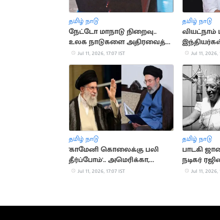
தமிழ் நாடு
தமிழ் நாடு
நேட்டோ மாநாடு நிறைவு..
வியட்நாம் 
உலக நாடுகளை அதிரவைத்த
இந்தியர்கள்
துருக்கி அதிபரின் விசித்திர
இரங்கல்
Jul 11, 2026, 17:07 IST
Jul 11, 2026, 
பரிசு
தமிழ் நாடு
தமிழ் நாடு
'காமேனி கொலைக்கு பலி
பாடகி ஜான
தீர்ப்போம்'.. அமெரிக்கா,
நடிகர் ரஜி
இஸ்ரேலுக்கு மிரட்டல்
Jul 11, 2026, 17:07 IST
Jul 11, 2026, 