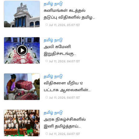
அறிக்கை தாக்கல்
தமிழ் நாடு
கனிமங்கள் கடத்தல்
தடுப்பு விதிகளில் தமிழக
அரசு திருத்தம்
Jul 11, 2026, 05:07 IST
தமிழ் நாடு
அலி கமேனி
இறுதிச்சடங்கு
வீடியோவை வெளியிட்ட
Jul 11, 2026, 04:07 IST
ஈரான் அரசு
தமிழ் நாடு
விதிகளை மீறிய 12
பட்டாசு ஆலைகளின்
உரிமம் தற்காலிக ரத்து
Jul 11, 2026, 04:07 IST
தமிழ் நாடு
அரசு நிகழ்ச்சிகளில்
இனி தமிழ்த்தாய்
வாழ்த்துக்கே முதலிடம்:
Jul 11, 2026, 04:07 IST