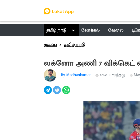
தமிழ் நாடு
லோக்கல்
வேலை
டிர
முகப்பு
தமிழ் நாடு
லக்னோ அணி 7 விக்கெட் வி
By Madhankumar
12671
பார்த்தது
May 