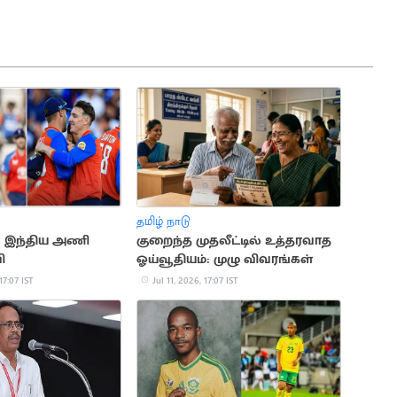
தமிழ் நாடு
G: இந்திய அணி
குறைந்த முதலீட்டில் உத்தரவாத
ி
ஓய்வூதியம்: முழு விவரங்கள்
17:07 IST
Jul 11, 2026, 17:07 IST