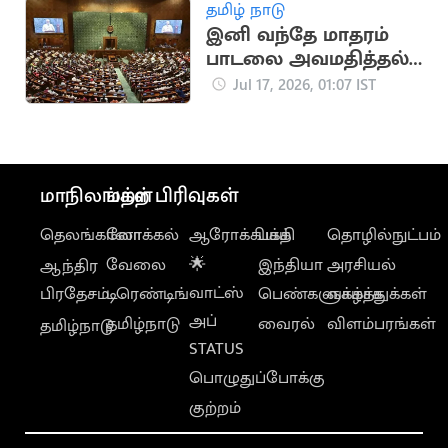
தமிழ் நாடு
இனி வந்தே மாதரம்
பாடலை அவமதித்தல்
தண்டனை நிச்சயம்
Jul 17, 2026, 01:07 IST
மாநிலங்கள்
மற்ற பிரிவுகள்
தெலங்கானா
லோக்கல்
ஆரோக்கியம்
பக்தி
தொழில்நுட்பம்
வேலை
🌟
இந்தியா
அரசியல்
ஆந்திர
வாட்ஸ்
பிரதேசம்
டிரெண்டிங்
பெண்களுக்காக
வாழ்த்துக்கள்
அப்
தமிழ்நாடு
வைரல்
விளம்பரங்கள்
தமிழ்நாடு
STATUS
பொழுதுப்போக்கு
குற்றம்