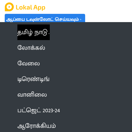
ஆப்பை டவுன்லோட் செய்யவும்
தமிழ் நாடு
லோக்கல்
வேலை
டிரெண்டிங்
வானிலை
பட்ஜெட் 2023-24
ஆரோக்கியம்