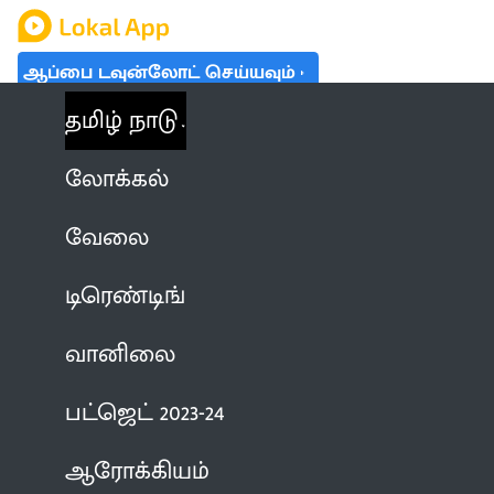
ஆப்பை டவுன்லோட் செய்யவும்
தமிழ் நாடு
லோக்கல்
வேலை
டிரெண்டிங்
வானிலை
பட்ஜெட் 2023-24
ஆரோக்கியம்