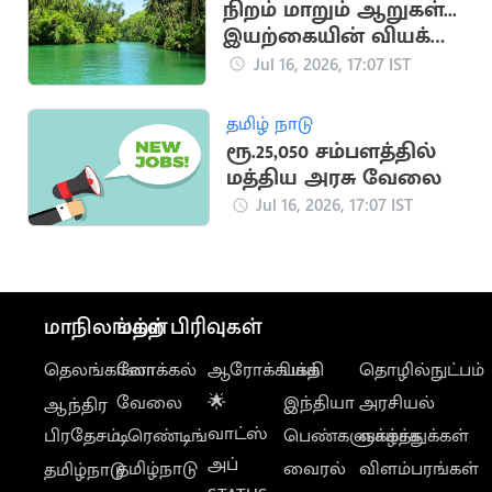
நிறம் மாறும் ஆறுகள்...
இயற்கையின் வியக்க
வைக்கும்
Jul 16, 2026, 17:07 IST
அதிசயங்கள்!
தமிழ் நாடு
ரூ.25,050 சம்பளத்தில்
மத்திய அரசு வேலை
Jul 16, 2026, 17:07 IST
மாநிலங்கள்
மற்ற பிரிவுகள்
தெலங்கானா
லோக்கல்
ஆரோக்கியம்
பக்தி
தொழில்நுட்பம்
வேலை
🌟
இந்தியா
அரசியல்
ஆந்திர
வாட்ஸ்
பிரதேசம்
டிரெண்டிங்
பெண்களுக்காக
வாழ்த்துக்கள்
அப்
தமிழ்நாடு
வைரல்
விளம்பரங்கள்
தமிழ்நாடு