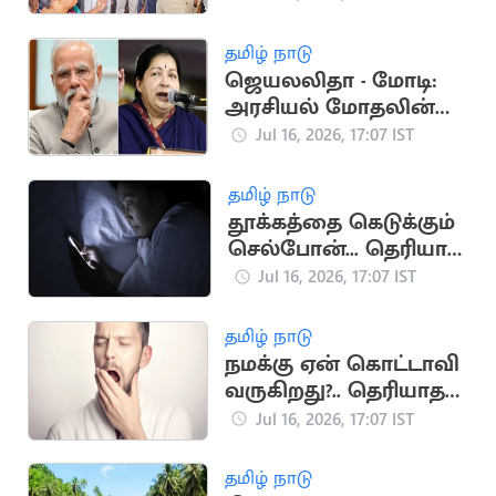
மறுப்பு: அமைச்சர்கள்
ஏமாற்றத்துடன்
தமிழ் நாடு
திரும்பினர்
ஜெயலலிதா - மோடி:
அரசியல் மோதலின்
முக்கிய தருணங்கள்
Jul 16, 2026, 17:07 IST
தமிழ் நாடு
தூக்கத்தை கெடுக்கும்
செல்போன்... தெரியாத
ஆபத்துகள்
Jul 16, 2026, 17:07 IST
தமிழ் நாடு
நமக்கு ஏன் கொட்டாவி
வருகிறது?.. தெரியாத
சுவாரஸ்ய
Jul 16, 2026, 17:07 IST
காரணங்கள்
தமிழ் நாடு