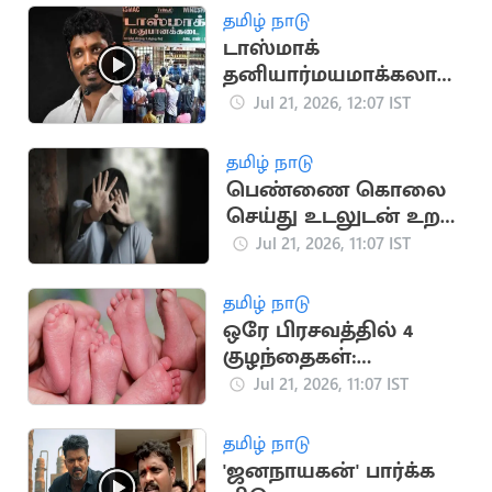
தமிழ் நாடு
டாஸ்மாக்
தனியார்மயமாக்கலா?
அமைச்சர் விக்னேஷ்
Jul 21, 2026, 12:07 IST
பேட்டி
தமிழ் நாடு
பெண்ணை கொலை
செய்து உடலுடன் உறவு
கொண்ட சைக்கோ
Jul 21, 2026, 11:07 IST
தமிழ் நாடு
ஒரே பிரசவத்தில் 4
குழந்தைகள்:
நிதியுதவி கோரும்
Jul 21, 2026, 11:07 IST
ஆஸ்திரேலிய
குடும்பம்
தமிழ் நாடு
'ஜனநாயகன்' பார்க்க