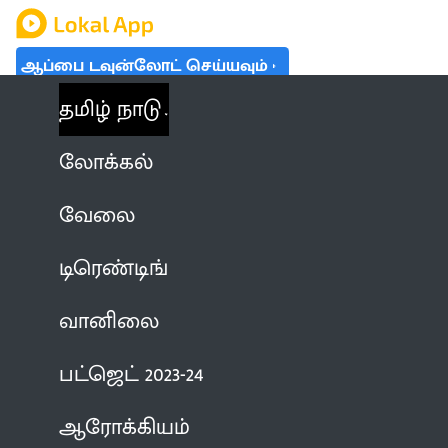
ஆப்பை டவுன்லோட் செய்யவும்
தமிழ் நாடு
லோக்கல்
வேலை
டிரெண்டிங்
வானிலை
பட்ஜெட் 2023-24
ஆரோக்கியம்