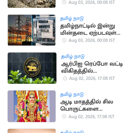
ஆக உயர்வு
Aug 03, 2026, 00:08 IST
தமிழ் நாடு
தமிழ்நாட்டில் இன்று
மின்தடை ஏற்படவுள்ள
பகுதிகள்
Aug 03, 2026, 00:08 IST
தமிழ் நாடு
ஆர்பிஐ ரெப்போ வட்டி
விகிதத்தில்
மாற்றமில்லை:
Aug 02, 2026, 17:08 IST
பொருளாதார
நிபுணர்கள் கணிப்பு
தமிழ் நாடு
ஆடி மாதத்தில் சில
பொருட்களை
வாங்கினால் பண
Aug 02, 2026, 17:08 IST
நஷ்டம் ஏற்படுமா?
தமிழ் நாடு