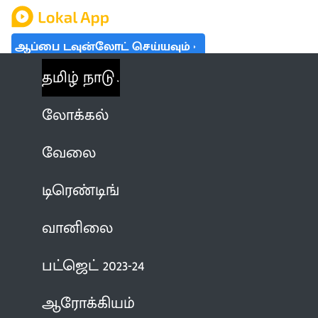
ஆப்பை டவுன்லோட் செய்யவும்
தமிழ் நாடு
லோக்கல்
வேலை
டிரெண்டிங்
வானிலை
பட்ஜெட் 2023-24
ஆரோக்கியம்