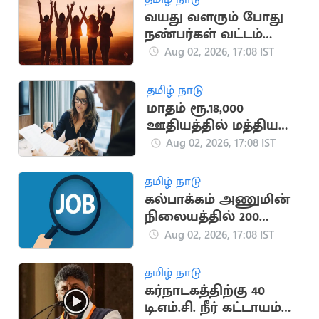
வயது வளரும் போது
நண்பர்கள் வட்டம்
சுருங்குவது ஏன்?
Aug 02, 2026, 17:08 IST
தமிழ் நாடு
மாதம் ரூ.18,000
ஊதியத்தில் மத்திய
அரசின்கீழ் புதிய
Aug 02, 2026, 17:08 IST
வேலைவாய்ப்பு
அறிவிப்பு
தமிழ் நாடு
கல்பாக்கம் அணுமின்
நிலையத்தில் 200
அப்ரண்டீஸ்
Aug 02, 2026, 17:08 IST
பணியிடங்கள்
தமிழ் நாடு
கர்நாடகத்திற்கு 40
டி.எம்.சி. நீர் கட்டாயம்