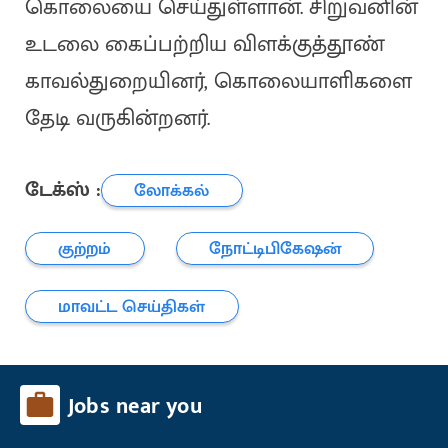
கொலையை செய்துள்ளான். சிறுவனின்
உடலை கைப்பற்றிய விளக்குத்தூண்
காவல்துறையினர், கொலையாளிகளை
தேடி வருகின்றனர்.
டேக்ஸ் :
லோக்கல்
குற்றம்
நோட்டிபிகேஷன்
மாவட்ட செய்திகள்
Jobs near you