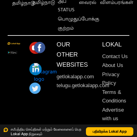
அப்
தமிழ்நாடு
வைரல்
விளம்பரங்கள்
தமிழ்நாடு
STATUS
பொழுதுப்போக்கு
குற்றம்
OUR
LOKAL
OTHER
Contact Us
WEBSITES
About Us
Privacy
getlokalapp.com
Policy
telugu.getlokalapp.com
Terms &
Conditions
Advertise
with us
Sitemap
சமீபத்திய செய்திகள் மற்றும் வேலைகளைப் பெற
பதிவிறக்க Lokal App
Lokal App நிறுவவும்
This material may not be published, transmitted, rewritten or redistributed. © 2020 Lokal App. All rights reserved.