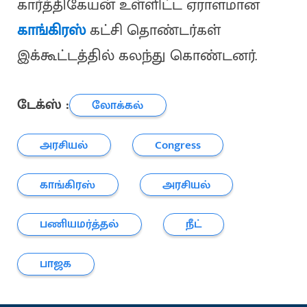
கார்த்திகேயன் உள்ளிட்ட ஏராளமான
காங்கிரஸ்
கட்சி தொண்டர்கள்
இக்கூட்டத்தில் கலந்து கொண்டனர்.
டேக்ஸ் :
லோக்கல்
அரசியல்
Congress
காங்கிரஸ்
அரசியல்
பணியமர்த்தல்
நீட்
பாஜக