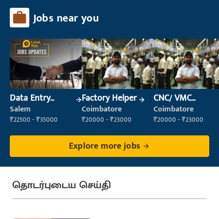
Jobs near you
Data Entry
Factory Helper
CNC/ VMC
Operator
Operator
Salem
Coimbatore
Coimbatore
₹22500 - ₹35000
₹20000 - ₹23000
₹20000 - ₹23000
Explore more jobs
தொடர்புடைய செய்தி