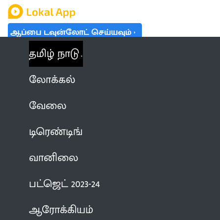
ஆப்பை டவுன்லோட் செய்யவும்
தமிழ் நாடு
லோக்கல்
வேலை
டிரெண்டிங்
வானிலை
பட்ஜெட் 2023-24
ஆரோக்கியம்