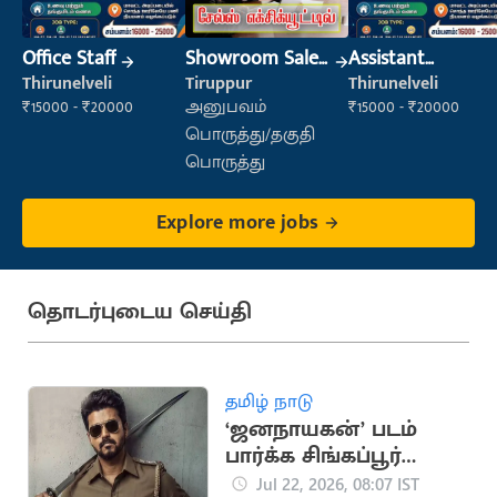
Office Staff
Showroom Sales
Assistant
Executive (Retail
Manager
Thirunelveli
Tiruppur
Thirunelveli
Sales)
₹15000 - ₹20000
அனுபவம்
₹15000 - ₹20000
பொருத்து/தகுதி
பொருத்து
Explore more jobs
தொடர்புடைய செய்தி
தமிழ் நாடு
‘ஜனநாயகன்’ படம்
பார்க்க சிங்கப்பூர்
நிறுவனம் விடுமுறை
Jul 22, 2026, 08:07 IST