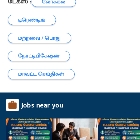
டேக்ஸ் :
லோக்கல்
டிரெண்டிங்
மற்றவை / பொது
நோட்டிபிகேஷன்
மாவட்ட செய்திகள்
Jobs near you