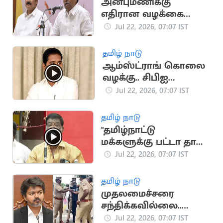
அன்புமணிக்கு
எதிரான வழக்கை
வாபஸ் பெற்றார்
Jul 22, 2026, 07:07 IST
ராமதாஸ்
தமிழ் நாடு
ஆம்ஸ்ட்ராங் கொலை
வழக்கு.. சிபிஐ
விசாரணைக்கு
Jul 22, 2026, 07:07 IST
உச்சநீதிமன்றம்
அனுமதி
தமிழ் நாடு
"தமிழ்நாட்டு
மக்களுக்கு பட்டா தான்
புத்தி வரும்".. சிவாஜி
Jul 22, 2026, 07:07 IST
கிருஷ்ணமூர்த்தி
தமிழ் நாடு
முதலமைச்சரை
சந்திக்கவில்லை..
உண்மையை உடைத்த
Jul 22, 2026, 07:07 IST