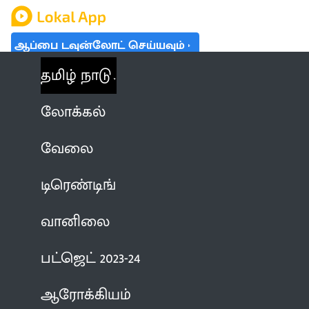
ஆப்பை டவுன்லோட் செய்யவும்
தமிழ் நாடு
லோக்கல்
வேலை
டிரெண்டிங்
வானிலை
பட்ஜெட் 2023-24
ஆரோக்கியம்