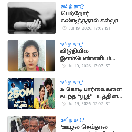
தமிழ் நாடு
பெற்றோர்
கண்டித்ததால் கல்லூரி
மாணவி தற்கொலை
Jul 19, 2026, 17:07 IST
தமிழ் நாடு
விடுதியில்
இளம்பெண்ணிடம்
நகை திருடிய
Jul 19, 2026, 17:07 IST
வழக்கில் பெண் கைது
தமிழ் நாடு
25 கோடி பார்வைகளை
கடந்த “யூத்” படத்தின்
“முட்ட கலக்கி” பாடல்
Jul 19, 2026, 17:07 IST
தமிழ் நாடு
‘ஊழல் செய்தால்