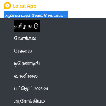
ஆப்பை டவுன்லோட் செய்யவும்
தமிழ் நாடு
லோக்கல்
வேலை
டிரெண்டிங்
வானிலை
பட்ஜெட் 2023-24
ஆரோக்கியம்