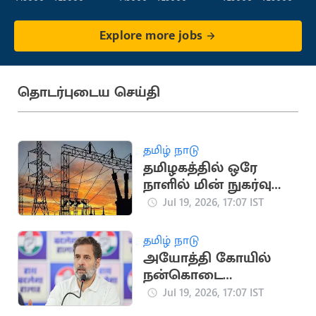
Explore more jobs
தொடர்புடைய செய்தி
தமிழ் நாடு
தமிழகத்தில் ஒரே
நாளில் மின் நுகர்வு
475.45 மில்லியன்
Jul 19, 2026, 17:07 IST
யூனிட்டாகப் பதிவு
தமிழ் நாடு
அயோத்தி கோயில்
நன்கொடை
விவகாரம்: பிரதமருக்கு
Jul 19, 2026, 17:07 IST
ராகுல் காந்தி கடிதம்