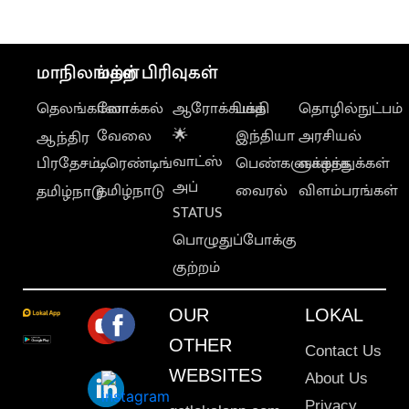
மாநிலங்கள்
மற்ற பிரிவுகள்
தெலங்கானா
லோக்கல்
ஆரோக்கியம்
பக்தி
தொழில்நுட்பம்
வேலை
🌟
இந்தியா
அரசியல்
ஆந்திர
வாட்ஸ்
பிரதேசம்
டிரெண்டிங்
பெண்களுக்காக
வாழ்த்துக்கள்
அப்
தமிழ்நாடு
வைரல்
விளம்பரங்கள்
தமிழ்நாடு
STATUS
பொழுதுப்போக்கு
குற்றம்
OUR
LOKAL
OTHER
Contact Us
WEBSITES
About Us
Privacy