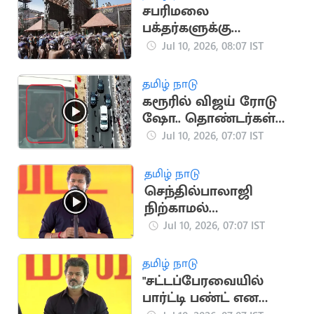
சபரிமலை
பக்தர்களுக்கு
அடிப்படை வசதிகள்:
Jul 10, 2026, 08:07 IST
ஏ.ஐ. மூலம் கூட்ட
நெரிசல் கட்டுப்பாடு
தமிழ் நாடு
கரூரில் விஜய் ரோடு
ஷோ.. தொண்டர்கள்
உற்சாக வரவேற்பு
Jul 10, 2026, 07:07 IST
தமிழ் நாடு
செந்தில்பாலாஜி
நிற்காமல்
ஓடிக்கொண்டுள்ளார்..
Jul 10, 2026, 07:07 IST
CM விஜய்
தமிழ் நாடு
"சட்டப்பேரவையில்
பார்ட்டி பண்ட் என