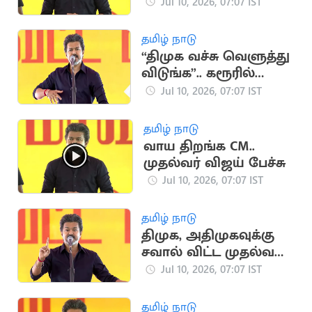
கூறியதும்
Jul 10, 2026, 07:07 IST
ஓடினார்கள்" - விஜய்
தமிழ் நாடு
“திமுக வச்சு வெளுத்து
விடுங்க”.. கரூரில்
விஜய் பேச்சு
Jul 10, 2026, 07:07 IST
தமிழ் நாடு
வாய திறங்க CM..
முதல்வர் விஜய் பேச்சு
Jul 10, 2026, 07:07 IST
தமிழ் நாடு
திமுக, அதிமுகவுக்கு
சவால் விட்ட முதல்வர்
விஜய்
Jul 10, 2026, 07:07 IST
தமிழ் நாடு