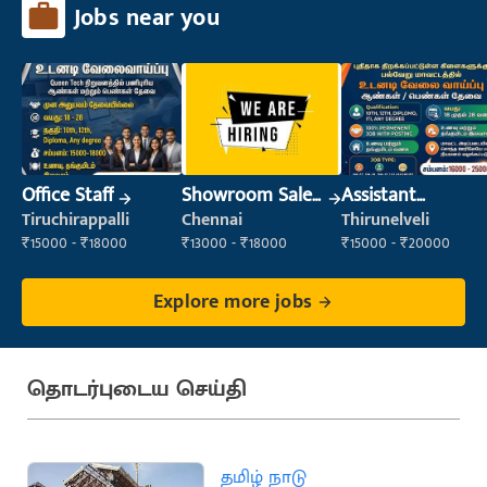
Jobs near you
Office Staff
Showroom Sales
Assistant
Executive (Retail
Manager
Tiruchirappalli
Chennai
Thirunelveli
Sales)
₹15000 - ₹18000
₹13000 - ₹18000
₹15000 - ₹20000
Explore more jobs
தொடர்புடைய செய்தி
தமிழ் நாடு