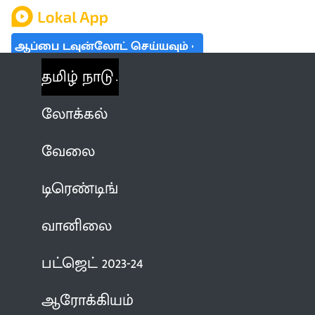
ஆப்பை டவுன்லோட் செய்யவும்
தமிழ் நாடு
லோக்கல்
வேலை
டிரெண்டிங்
வானிலை
பட்ஜெட் 2023-24
ஆரோக்கியம்