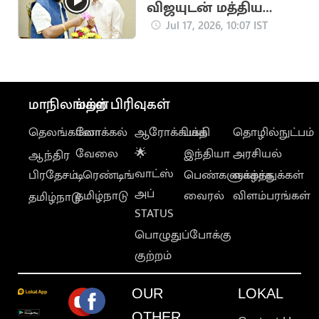
விஜயுடன் மத்திய
இணையமைச்சர்
Jul 17, 2026, 10:07 IST
ராம்தாஸ் அத்வாலே
சந்திப்பு
மாநிலங்கள்
மற்ற பிரிவுகள்
தெலங்கானா
லோக்கல்
ஆரோக்கியம்
பக்தி
தொழில்நுட்பம்
வேலை
🌟
இந்தியா
அரசியல்
ஆந்திர
வாட்ஸ்
பிரதேசம்
டிரெண்டிங்
பெண்களுக்காக
வாழ்த்துக்கள்
அப்
தமிழ்நாடு
வைரல்
விளம்பரங்கள்
தமிழ்நாடு
STATUS
பொழுதுப்போக்கு
குற்றம்
OUR
LOKAL
OTHER