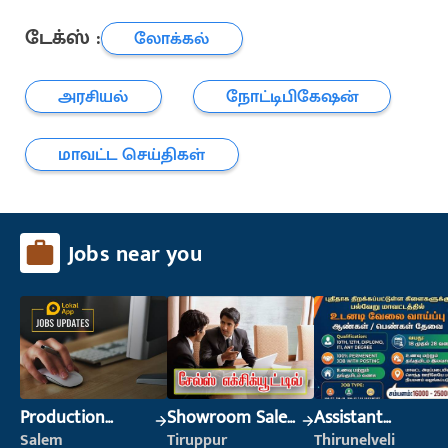
டேக்ஸ் :
லோக்கல்
அரசியல்
நோட்டிபிகேஷன்
மாவட்ட செய்திகள்
Jobs near you
Production
Showroom Sales
Assistant
Supervisor
Executive (Retail
Manager
Salem
Tiruppur
Thirunelveli