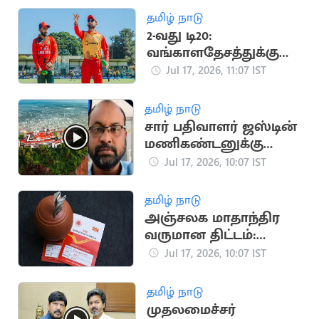
தமிழ் நாடு
2-வது டி20:
வங்காளதேசத்துக்கு
எதிராக ஜிம்பாப்வே
Jul 17, 2026, 11:07 IST
பந்துவீச்சு தேர்வு
தமிழ் நாடு
சார் பதிவாளர் ஜஸ்டின்
மணிகண்டனுக்கு
நிபந்தனையுடன்
Jul 17, 2026, 10:07 IST
முன்ஜாமின்
தமிழ் நாடு
அஞ்சலக மாதாந்திர
வருமான திட்டம்:
வங்கி கணக்கில்
Jul 17, 2026, 10:07 IST
நேரடி வட்டி
தமிழ் நாடு
முதலமைச்சர்