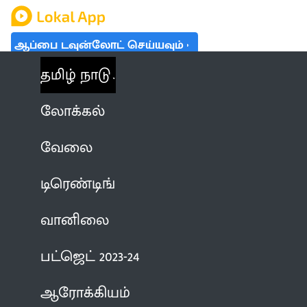
ஆப்பை டவுன்லோட் செய்யவும்
தமிழ் நாடு
லோக்கல்
வேலை
டிரெண்டிங்
வானிலை
பட்ஜெட் 2023-24
ஆரோக்கியம்