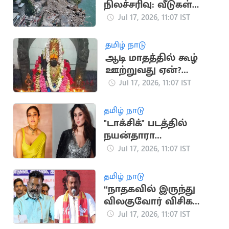
கண்டனம்
நிலச்சரிவு: வீடுகள்
இடிந்து பலர்
Jul 17, 2026, 11:07 IST
சிக்கியதாக அச்சம்
தமிழ் நாடு
ஆடி மாதத்தில் கூழ்
ஊற்றுவது ஏன்?
முன்னோர்களின்
Jul 17, 2026, 11:07 IST
பாரம்பரிய முறை
விளக்கம்
தமிழ் நாடு
"டாக்சிக்" படத்தில்
நயன்தாரா
கதாபாத்திரத்தில்
Jul 17, 2026, 11:07 IST
நடிக்க மறுத்த கரீனா
கபூர்
தமிழ் நாடு
“நாதகவில் இருந்து
விலகுவோர் விசிக
வருவதில்லை”..
Jul 17, 2026, 11:07 IST
திருமாவளவன் பேச்சு