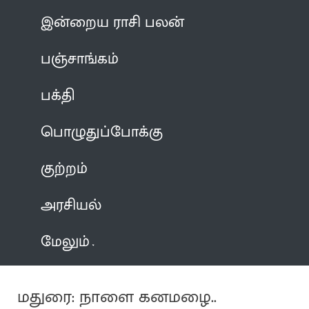
இன்றைய ராசி பலன்
பஞ்சாங்கம்
பக்தி
பொழுதுப்போக்கு
குற்றம்
அரசியல்
மேலும்
மதுரை: நாளை கனமழை..