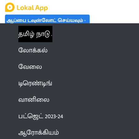
ஆப்பை டவுன்லோட் செய்யவும்
தமிழ் நாடு
லோக்கல்
வேலை
டிரெண்டிங்
வானிலை
பட்ஜெட் 2023-24
ஆரோக்கியம்