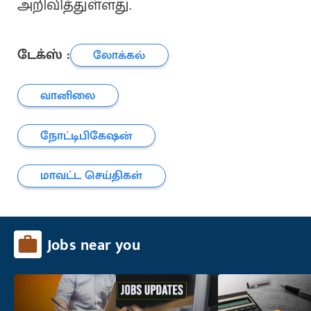
அறிவித்துள்ளது.
டேக்ஸ் :
லோக்கல்
வானிலை
நோட்டிபிகேஷன்
மாவட்ட செய்திகள்
Jobs near you