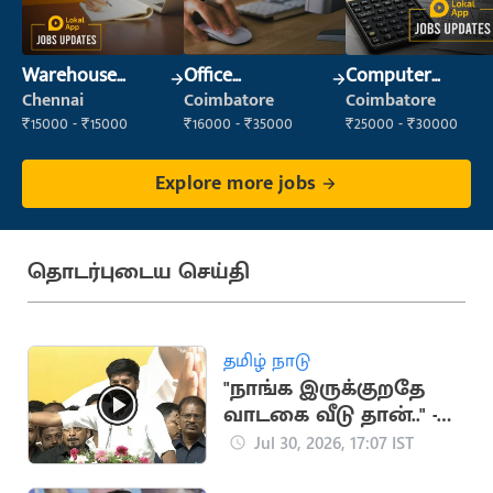
Warehouse
Office
Computer
Supervisor
Administrator
Operator
Chennai
Coimbatore
Coimbatore
(Warehouse &
₹15000 - ₹15000
₹16000 - ₹35000
₹25000 - ₹30000
Fulfillment)
Explore more jobs
தொடர்புடைய செய்தி
தமிழ் நாடு
"நாங்க இருக்குறதே
வாடகை வீடு தான்.." -
அமைச்சர் ரமேஷ்
Jul 30, 2026, 17:07 IST