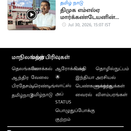
தமிழ் நாடு
திமுக எம்எல்ஏ
மார்க்கண்டேயனின்
ஜாமின் மனு தள்ளுபடி
Jul 30, 2026, 15:07 IST
மாநிலங்கள்
மற்ற பிரிவுகள்
தெலங்கானா
லோக்கல்
ஆரோக்கியம்
பக்தி
தொழில்நுட்பம்
வேலை
🌟
இந்தியா
அரசியல்
ஆந்திர
வாட்ஸ்
பிரதேசம்
டிரெண்டிங்
பெண்களுக்காக
வாழ்த்துக்கள்
அப்
தமிழ்நாடு
வைரல்
விளம்பரங்கள்
தமிழ்நாடு
STATUS
பொழுதுப்போக்கு
குற்றம்