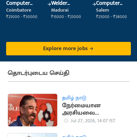
Computer
Welder
Computer
Operator
(Fabrication)
Operator
Coimbatore
Madurai
Salem
₹25000 - ₹30000
₹15000 - ₹25000
₹25000 - ₹38000
Explore more jobs
தொடர்புடைய செய்தி
தமிழ் நாடு
நேர்மையான
அரசியலை
முன்னிறுத்தி
Jul 27, 2026, 14:07 IST
கமல்ஹாசன்
தொடங்கிய மநீம