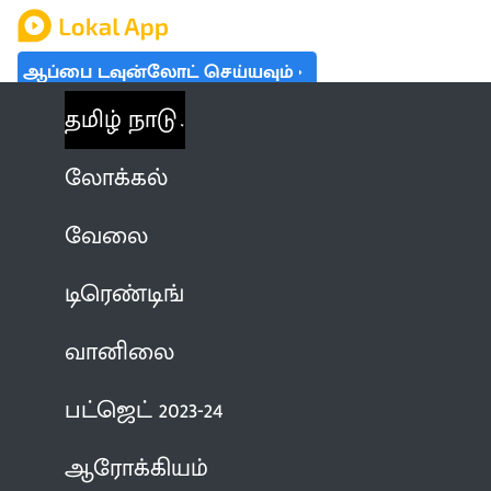
ஆப்பை டவுன்லோட் செய்யவும்
தமிழ் நாடு
லோக்கல்
வேலை
டிரெண்டிங்
வானிலை
பட்ஜெட் 2023-24
ஆரோக்கியம்