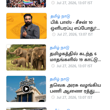
பலி: 16 பேர் படுகாயம்
Jul 27, 2026, 13:07 IST
தமிழ் நாடு
பிக் பாஸ் - சீசன் 10
ஒளிபரப்பு எப்போது?
வெளியான தகவல்
Jul 27, 2026, 13:07 IST
தமிழ் நாடு
தமிழகத்தில் கடந்த 6
மாதங்களில் 19 காட்டு
யானைகள் உயிரிழந்த
Jul 27, 2026, 13:07 IST
சோகம்
தமிழ் நாடு
தவெக அரசு வழங்கிய
பணி ஆணை ரத்து..
மேல்முறையீடு
Jul 27, 2026, 13:07 IST
செய்யும் அரசு