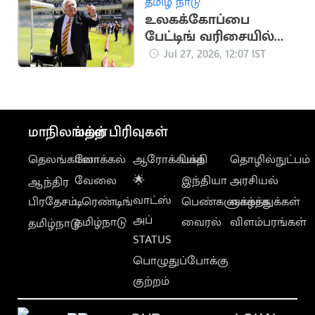
தமிழ் நாடு
உலகக்கோப்பை
பேட்டிங் வரிசையில்
மாற்றம் செய்ய பரூக்
Jul 27, 2026, 12:07 IST
இன்ஜினியர்
யோசனை
மாநிலங்கள்
மற்ற பிரிவுகள்
தெலங்கானா
லோக்கல்
ஆரோக்கியம்
பக்தி
தொழில்நுட்பம்
வேலை
🌟
இந்தியா
அரசியல்
ஆந்திர
வாட்ஸ்
பிரதேசம்
டிரெண்டிங்
பெண்களுக்காக
வாழ்த்துக்கள்
அப்
தமிழ்நாடு
வைரல்
விளம்பரங்கள்
தமிழ்நாடு
STATUS
பொழுதுப்போக்கு
குற்றம்