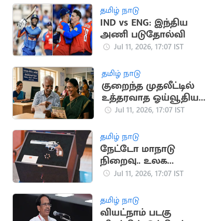
தமிழ் நாடு
IND vs ENG: இந்திய
அணி படுதோல்வி
Jul 11, 2026, 17:07 IST
தமிழ் நாடு
குறைந்த முதலீட்டில்
உத்தரவாத ஓய்வூதியம்:
முழு விவரங்கள்
Jul 11, 2026, 17:07 IST
தமிழ் நாடு
நேட்டோ மாநாடு
நிறைவு.. உலக
நாடுகளை
Jul 11, 2026, 17:07 IST
அதிரவைத்த துருக்கி
அதிபரின் விசித்திர
தமிழ் நாடு
பரிசு
வியட்நாம் படகு