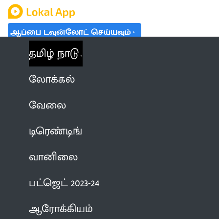
ஆப்பை டவுன்லோட் செய்யவும்
தமிழ் நாடு
லோக்கல்
வேலை
டிரெண்டிங்
வானிலை
பட்ஜெட் 2023-24
ஆரோக்கியம்