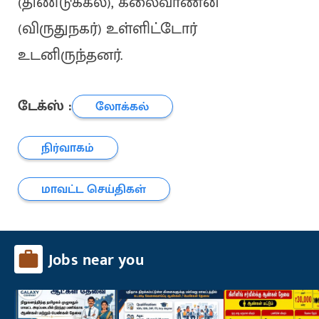
(திண்டுக்கல்), கலைவாணன்
(விருதுநகர்) உள்ளிட்டோர்
உடனிருந்தனர்.
டேக்ஸ் :
லோக்கல்
நிர்வாகம்
மாவட்ட செய்திகள்
Jobs near you