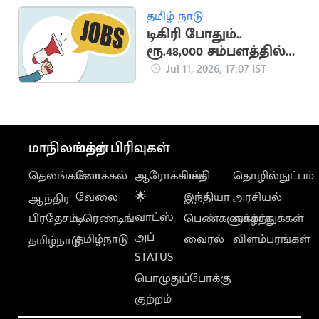
தமிழ் நாடு
டிகிரி போதும்..
ரூ.48,000 சம்பளத்தில்
சூப்பர் வேலை
Jul 11, 2026, 17:07 IST
மாநிலங்கள்
மற்ற பிரிவுகள்
தெலங்கானா
லோக்கல்
ஆரோக்கியம்
பக்தி
தொழில்நுட்பம்
வேலை
🌟
இந்தியா
அரசியல்
ஆந்திர
வாட்ஸ்
பிரதேசம்
டிரெண்டிங்
பெண்களுக்காக
வாழ்த்துக்கள்
அப்
தமிழ்நாடு
வைரல்
விளம்பரங்கள்
தமிழ்நாடு
STATUS
பொழுதுப்போக்கு
குற்றம்