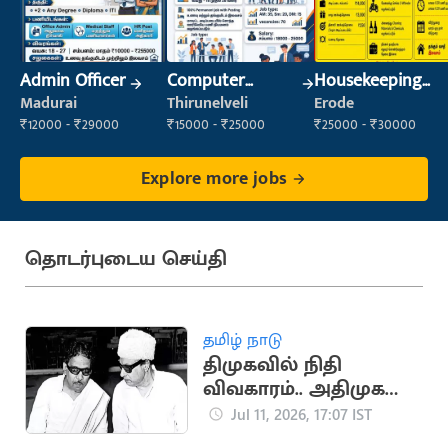
Admin Officer
Computer
Housekeeping
Operator
Staff
Madurai
Thirunelveli
Erode
(Housekeeping)
₹12000 - ₹29000
₹15000 - ₹25000
₹25000 - ₹30000
Explore more jobs
தொடர்புடைய செய்தி
தமிழ் நாடு
திமுகவில் நிதி
விவகாரம்.. அதிமுக
உருவாக காரணமான
Jul 11, 2026, 17:07 IST
சம்பவம்