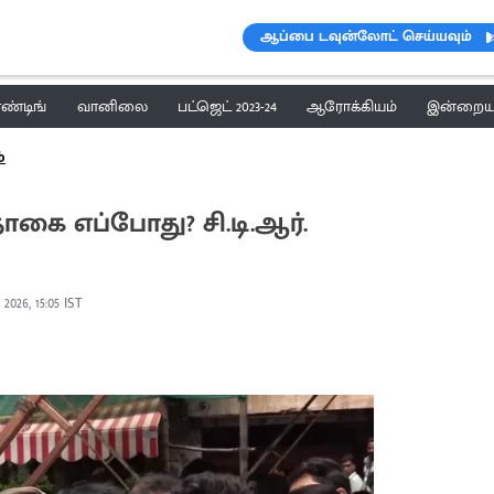
ஆப்பை டவுன்லோட் செய்யவும்
ெண்டிங்
வானிலை
பட்ஜெட் 2023-24
ஆரோக்கியம்
இன்றைய 
்
கை எப்போது? சி.டி.ஆர்.
 2026, 15:05 IST