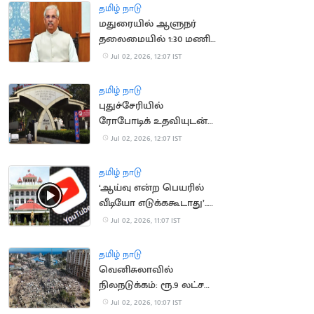
தமிழ் நாடு
மதுரையில் ஆளுநர்
தலைமையில் 1:30 மணி
நேரம் நடந்த ஆய்வு
Jul 02, 2026, 12:07 IST
கூட்டம்
தமிழ் நாடு
புதுச்சேரியில்
ரோபோடிக் உதவியுடன்
நடந்த நரம்பு
Jul 02, 2026, 12:07 IST
மறுசீரமைப்பு அறுவை
சிகிச்சை
தமிழ் நாடு
‘ஆய்வு என்ற பெயரில்
வீடியோ எடுக்ககூடாது’..
யூடியூபர்களுக்கு
Jul 02, 2026, 11:07 IST
நீதிமன்றம் எச்சரிக்கை
தமிழ் நாடு
வெனிசுலாவில்
நிலநடுக்கம்: ரூ.9 லட்சம்
கோடி இழப்பு
Jul 02, 2026, 10:07 IST