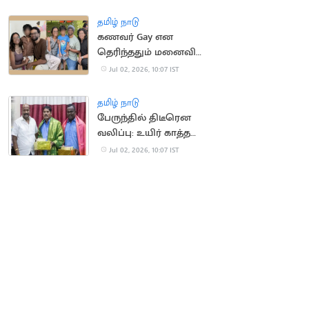
தமிழ் நாடு
கணவர் Gay என
தெரிந்ததும் மனைவி
எடுத்த விசித்திர முடிவு
Jul 02, 2026, 10:07 IST
தமிழ் நாடு
பேருந்தில் திடீரென
வலிப்பு: உயிர் காத்த
ஓட்டுநர்
Jul 02, 2026, 10:07 IST