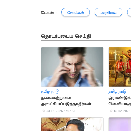
டேக்ஸ் :
லோக்கல்
அரசியல்
தொடர்புடைய செய்தி
தமிழ் நாடு
தமிழ் நாடு
தலைசுற்றலை
ஓராண்டுக்க
அலட்சியப்படுத்தாதீர்கள்..
வெளியாகும
உடனே மருத்துவரை அணுக
'பல்டி’
Jul 02, 2026, 17:07 IST
Jul 02, 2026,
வேண்டும்