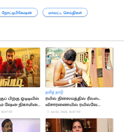
நோட்டிபிகேஷன்
மாவட்ட செய்திகள்
தமிழ் நாடு
ுப் பிறகு ஓடிடியில்
ரயில் நிலையத்தில் ரீல்ஸ்..
் ஷேன் நிகாமின்
விசாரணையில் ரயில்வே
போலீசார்
 16:07 IST
Jul 02, 2026, 16:07 IST