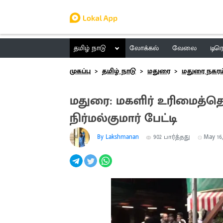
தமிழ் நாடு
லோக்கல்
வேலை
டிர
முகப்பு
தமிழ் நாடு
மதுரை
மதுரை நகரம
மதுரை: மகளிர் உரிமைத்தொ
நிர்மல்குமார் பேட்டி
By Lakshmanan
902
பார்த்தது
May 16,