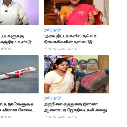
தமிழ் நாடு
்புகளுக்கு
“அரசு திட்டங்களில் தவெக
ுதந்திரம் உண்டு"..
நிர்வாகிகளின் தலையீடு”..
்முருகன்
வானதி சீனிவாசன்
 15:07 IST
Jul 02, 2026, 15:07 IST
தமிழ் நாடு
ைத் நாடுகளுக்கு
அறநிலையத்துறை இணை
ியா விமான சேவை
ஆணையர் ஜோதிலட்சுமி கைது
தொடக்கம்
 15:07 IST
Jul 02, 2026, 15:07 IST