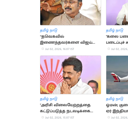
தமிழ் நாடு
தமிழ் நாடு
“தவெகவில்
"கலை படைப
இணைந்தவர்களை விஜய்
படைப்புச் ச
நடுத்தெருவில் நிறுத்துவார்”..
தவாக வேல
Jul 02, 2026, 16:07 IST
Jul 02, 2026,
டிடிவி தினகரன்
தமிழ் நாடு
தமிழ் நாடு
"அரிசி விலையேற்றத்தை
ஓமன், குவ
கட்டுப்படுத்த நடவடிக்கை
ஏர் இந்த
வேண்டும்”.. தமிழக அரசுக்கு
மீண்டும் 
Jul 02, 2026, 15:07 IST
Jul 02, 2026,
வலியுறுத்தல்