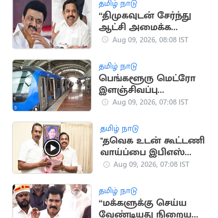
தமிழ் நாடு
“திமுகவுடன் சேர்ந்து
ஆட்சி அமைக்க
இபிஎஸ் எடுத்த முடிவு
Aug 09, 2026, 08:08 IST
தவறானது”..
எஸ்.பி.வேலுமணி
தமிழ் நாடு
பெங்களூரு மெட்ரோ
இளஞ்சிவப்பு
வழித்தடத்தில் ஆக.12-
Aug 09, 2026, 07:08 IST
ல் சோதனை ஓட்டம்
தொடக்கம்
தமிழ் நாடு
"தவெக உடன் கூட்டணி
வாய்ப்பை இபிஎஸ்
பயன்படுத்தவில்லை"..
Aug 09, 2026, 07:08 IST
எஸ்.பி.வேலுமணி
தமிழ் நாடு
“மக்களுக்கு செய்ய
வேண்டியது நிறைய