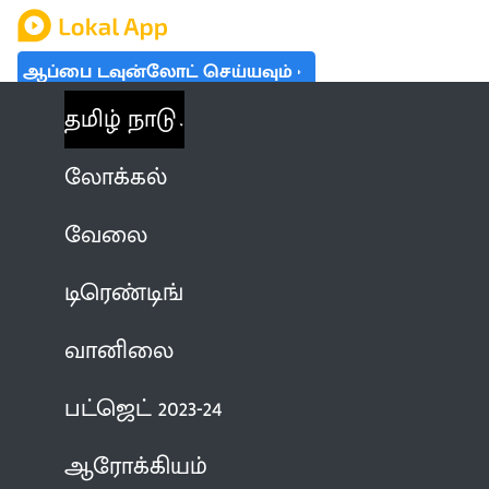
ஆப்பை டவுன்லோட் செய்யவும்
தமிழ் நாடு
லோக்கல்
வேலை
டிரெண்டிங்
வானிலை
பட்ஜெட் 2023-24
ஆரோக்கியம்