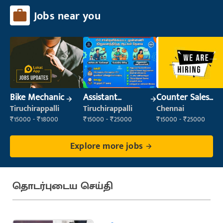
Jobs near you
Bike Mechanic
Assistant
Counter Sales
Manager
Executive (Retail
Tiruchirappalli
Tiruchirappalli
Chennai
Sales)
₹15000 - ₹18000
₹15000 - ₹25000
₹15000 - ₹25000
Explore more jobs
தொடர்புடைய செய்தி