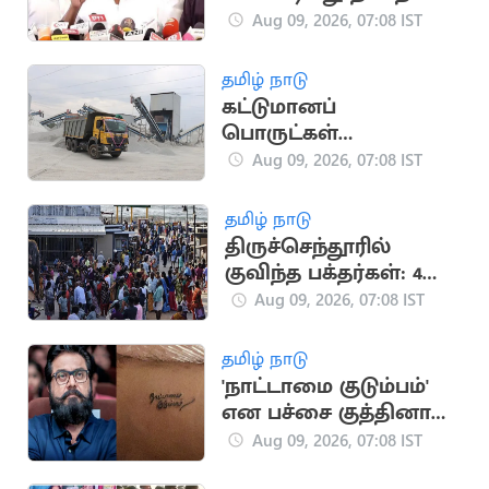
இருக்கு” - அமைச்சர்
Aug 09, 2026, 07:08 IST
நிர்மல் குமார்
தமிழ் நாடு
கட்டுமானப்
பொருட்கள்
விலைப்பட்டியல்
Aug 09, 2026, 07:08 IST
திருத்தம்
தமிழ் நாடு
திருச்செந்தூரில்
குவிந்த பக்தர்கள்: 4
மணி நேரம்
Aug 09, 2026, 07:08 IST
காத்திருந்து தரிசனம்
தமிழ் நாடு
'நாட்டாமை குடும்பம்'
என பச்சை குத்தினால்
என்னை சந்திக்கலாம்:
Aug 09, 2026, 07:08 IST
சரத்குமார்