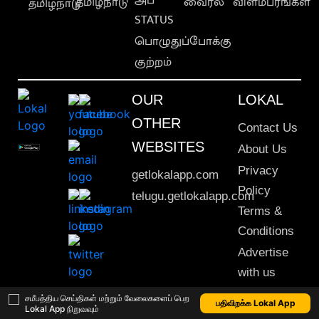
தமிழ்நாடு
வைரல்
விளம்பரங்கள்
தமிழ்நாடு
STATUS
பொழுதுப்போக்கு
குற்றம்
OUR
LOKAL
OTHER
Contact Us
WEBSITES
About Us
Privacy
getlokalapp.com
Policy
telugu.getlokalapp.com
Terms &
Conditions
Advertise
with us
Sitemap
சமீபத்திய செய்திகள் மற்றும் வேலைகளைப் பெற
பதிவிறக்க Lokal App
Lokal App நிறுவவும்
This material may not be published, transmitted, rewritten or redistributed. © 2020 Lokal App. All rights reserved.