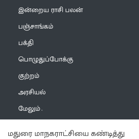
இன்றைய ராசி பலன்
பஞ்சாங்கம்
பக்தி
பொழுதுப்போக்கு
குற்றம்
அரசியல்
மேலும்
மதுரை மாநகராட்சியை கண்டித்து