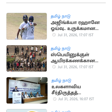
தமிழ் நாடு
அஜிங்க்யா ரஹானே
ஓய்வு.. உருக்கமான
பதிவை வெளியிட்ட
Jul 31, 2026, 17:07 IST
ரோகித் சர்மா
தமிழ் நாடு
ஸ்பெயினுக்குள்
ஆயிரக்கணக்கான
அகதிகள்
Jul 31, 2026, 17:07 IST
நுழைந்ததால்
பரபரப்பு.. நெரிசலில்
தமிழ் நாடு
சிக்கி 9 பேர் பலி
உலகளாவிய
சீர்திருத்தத்
தரவரிசையில் இந்தியா
Jul 31, 2026, 16:07 IST
57வது இடத்திற்கு
முன்னேற்றம்