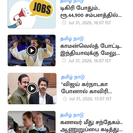
தமிழ் நாடு
டிகிரி போதும்..
ரூ.44,900 சம்பளத்தில்
மத்திய அரசு வேலை
Jul 31, 2026, 16:07 IST
தமிழ் நாடு
காமன்வெல்த் போட்டி..
இந்தியாவுக்கு மேலும்
ஒரு தங்கம்
Jul 31, 2026, 16:07 IST
தமிழ் நாடு
"விஜய் கர்நாடகா
போனால் காவிரி
வந்துவிடாது" -
Jul 31, 2026, 15:07 IST
அன்புமணி விமர்சனம்
தமிழ் நாடு
கணவர் மீது சந்தேகம்..
ஆணுறுப்பை கடித்து