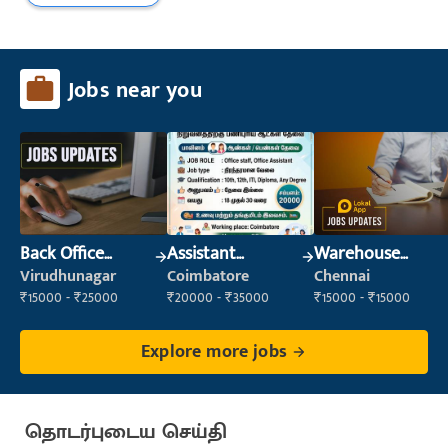
Jobs near you
Back Office
Assistant
Warehouse
Executive
Manager
Supervisor
Virudhunagar
Coimbatore
Chennai
(Administration)
(Warehouse &
₹15000 - ₹25000
₹20000 - ₹35000
₹15000 - ₹15000
Fulfillment)
Explore more jobs
தொடர்புடைய செய்தி