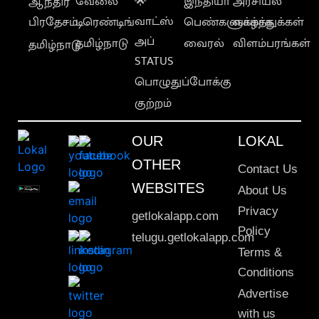
வேலை
🌟
இந்தியா
அரசியல்
ஆந்திர
வாட்ஸ்
பிரதேசம்
டிரெண்டிங்
பெண்களுக்காக
வாழ்த்துக்கள்
அப்
தமிழ்நாடு
வைரல்
விளம்பரங்கள்
தமிழ்நாடு
STATUS
பொழுதுப்போக்கு
குற்றம்
OUR
LOKAL
OTHER
Contact Us
WEBSITES
About Us
Privacy
getlokalapp.com
Policy
telugu.getlokalapp.com
Terms &
Conditions
Advertise
with us