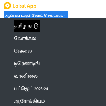
ஆப்பை டவுன்லோட் செய்யவும்
தமிழ் நாடு
லோக்கல்
வேலை
டிரெண்டிங்
வானிலை
பட்ஜெட் 2023-24
ஆரோக்கியம்