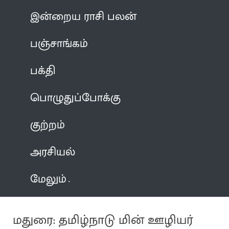
இன்றைய ராசி பலன்
பஞ்சாங்கம்
பக்தி
பொழுதுப்போக்கு
குற்றம்
அரசியல்
மேலும்
மதுரை: தமிழ்நாடு மின் ஊழியர்