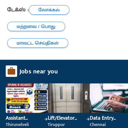
டேக்ஸ் :
லோக்கல்
மற்றவை / பொது
மாவட்ட செய்திகள்
Jobs near you
Assistant
Lift/Elevator
Data Entry
Manager
Technician
Operator
Thirunelveli
Tiruppur
Chennai