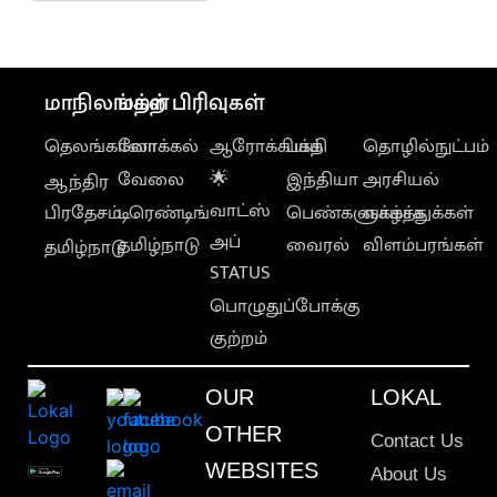
மாநிலங்கள்
மற்ற பிரிவுகள்
தெலங்கானா
லோக்கல்
ஆரோக்கியம்
பக்தி
தொழில்நுட்பம்
வேலை
🌟
இந்தியா
அரசியல்
ஆந்திர
வாட்ஸ்
பிரதேசம்
டிரெண்டிங்
பெண்களுக்காக
வாழ்த்துக்கள்
அப்
தமிழ்நாடு
வைரல்
விளம்பரங்கள்
தமிழ்நாடு
STATUS
பொழுதுப்போக்கு
குற்றம்
OUR
LOKAL
OTHER
Contact Us
WEBSITES
About Us