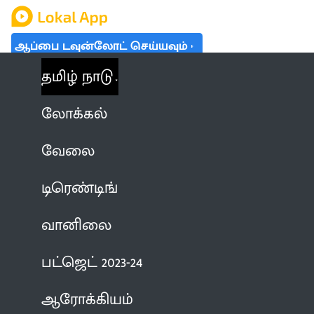
ஆப்பை டவுன்லோட் செய்யவும்
தமிழ் நாடு
லோக்கல்
வேலை
டிரெண்டிங்
வானிலை
பட்ஜெட் 2023-24
ஆரோக்கியம்