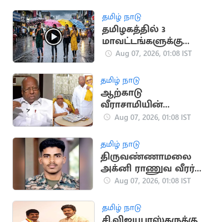
அனுமதி
தமிழ் நாடு
தமிழகத்தில் 3
மாவட்டங்களுக்கு
கனமழை எச்சரிக்கை
Aug 07, 2026, 01:08 IST
தமிழ் நாடு
ஆற்காடு
வீராசாமியின்
அரசியல் ஓர் பார்வை
Aug 07, 2026, 01:08 IST
தமிழ் நாடு
திருவண்ணாமலை
அக்னி ராணுவ வீரர்
லடாக்கில் உயிரிழப்பு
Aug 07, 2026, 01:08 IST
தமிழ் நாடு
சி.விஜயபாஸ்கருக்கு