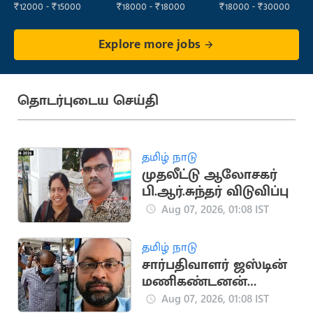
₹12000 - ₹15000
₹18000 - ₹18000
₹18000 - ₹30000
Explore more jobs
தொடர்புடைய செய்தி
தமிழ் நாடு
முதலீட்டு ஆலோசகர்
பி.ஆர்.சுந்தர் விடுவிப்பு
Aug 07, 2026, 01:08 IST
தமிழ் நாடு
சார்பதிவாளர் ஜஸ்டின்
மணிகண்டனன்
மருத்துவமனையில்
Aug 07, 2026, 01:08 IST