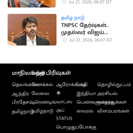
காந்தி சந்திப்பு
Jul 21, 2026, 06:07 IST
தமிழ் நாடு
TNPSC தேர்வுகள்..
முதல்வர் விஜய்
ஆலோசனை
Jul 21, 2026, 06:07 IST
மாநிலங்கள்
மற்ற பிரிவுகள்
தெலங்கானா
லோக்கல்
ஆரோக்கியம்
பக்தி
தொழில்நுட்பம்
வேலை
🌟
இந்தியா
அரசியல்
ஆந்திர
வாட்ஸ்
பிரதேசம்
டிரெண்டிங்
பெண்களுக்காக
வாழ்த்துக்கள்
அப்
தமிழ்நாடு
வைரல்
விளம்பரங்கள்
தமிழ்நாடு
STATUS
பொழுதுப்போக்கு