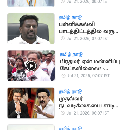
நாகரிகமற்ற செயல்
Jul 21, 2026, 08:07 IST
கண்டிக்கத்தக்கது:
நயினார்
தமிழ் நாடு
பள்ளிக்கல்வி
பாடத்திட்டத்தில் வரும்
மாற்றம்.. அமைச்சர்
Jul 21, 2026, 07:07 IST
ராஜ்மோகன்
ஆலோசனை
தமிழ் நாடு
பிரதமர் ஏன் மன்னிப்பு
கேட்கவில்லை? -
ராகுல் காந்தி
Jul 21, 2026, 07:07 IST
தமிழ் நாடு
முதல்வர்
நடவடிக்கையை சாடிய
தி இந்து தலையங்கம்..
Jul 21, 2026, 06:07 IST
மு.க.ஸ்டாலின்
தமிழ் நாடு