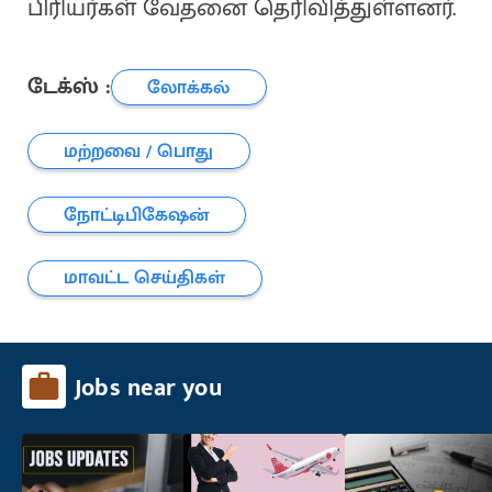
பிரியர்கள் வேதனை தெரிவித்துள்ளனர்.
டேக்ஸ் :
லோக்கல்
மற்றவை / பொது
நோட்டிபிகேஷன்
மாவட்ட செய்திகள்
Jobs near you