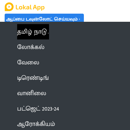
ஆப்பை டவுன்லோட் செய்யவும்
தமிழ் நாடு
லோக்கல்
வேலை
டிரெண்டிங்
வானிலை
பட்ஜெட் 2023-24
ஆரோக்கியம்