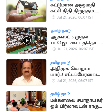
கட்டுமான அனுமதி
கட்சி நிதி நிறுத்தம்..
வீடுகள் விலை
Jul 21, 2026, 06:07 IST
குறைகிறது
தமிழ் நாடு
ஆகஸ்ட் 5 முதல்
பட்ஜெட் கூட்டத்தொடர்..
சபாநாயகர் அறிவிப்பு
Jul 21, 2026, 06:07 IST
தமிழ் நாடு
அதிமுக கொறடா
யார்..? சட்டப்பேரவை
கூடும்போது அறிவிப்பு
Jul 21, 2026, 06:07 IST
தமிழ் நாடு
மக்களவை சபாநாயகர்
ஓம் பிர்லாவுடன் ராகுல்