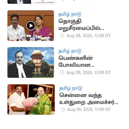
முதல்வர் விஜய்
தமிழ் நாடு
தொகுதி
மறுசீரமைப்பில்
திமுகவின்
Aug 08, 2026, 13:08 IST
நிலைப்பாடு..
கனிமொழி
தமிழ் நாடு
பெண்களின்
போலியான
வழக்குகளுக்கு பதில்
Aug 08, 2026, 13:08 IST
சொல்ல முடியாது..
உச்ச நீதிமன்றம்
தமிழ் நாடு
சென்னை வந்த
உள்துறை அமைச்சர்
அமித்ஷா உடன்
Aug 08, 2026, 11:08 IST
இபிஎஸ் சந்திப்பு