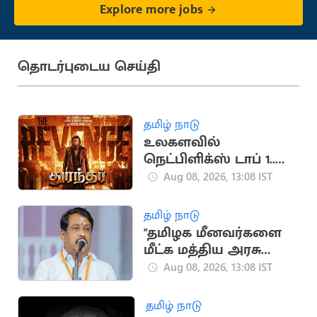
Explore more jobs
தொடர்புடைய செய்தி
தமிழ் நாடு
உலகளவில்
நெட்பிளிக்ஸ் டாப் 1..
‘துரந்தர்’ படத்தின்
Aug 08, 2026, 13:08 IST
மாபெரும் சாதனை
தமிழ் நாடு
"தமிழக மீனவர்களை
மீட்க மத்திய அரசு
உதவ வேண்டும்"..
Aug 08, 2026, 13:08 IST
நயினார் நாகேந்திரன்
தமிழ் நாடு