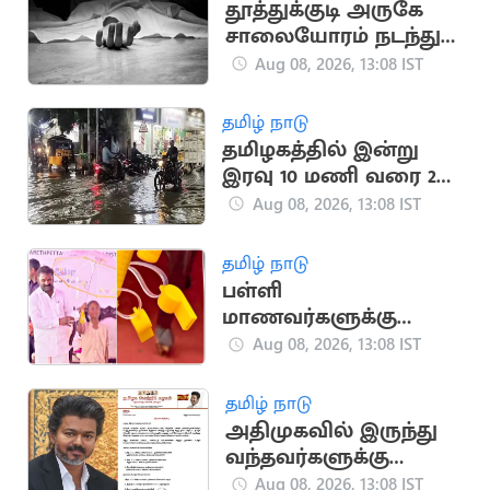
தூத்துக்குடி அருகே
சாலையோரம் நடந்து
சென்ற வடமாநில
Aug 08, 2026, 13:08 IST
இளைஞர் கார் மோதி
பலி
தமிழ் நாடு
தமிழகத்தில் இன்று
இரவு 10 மணி வரை 21
மாவட்டங்களில்
Aug 08, 2026, 13:08 IST
மழைக்கு வாய்ப்பு
தமிழ் நாடு
பள்ளி
மாணவர்களுக்கு
விசிலுடன் கூடிய
Aug 08, 2026, 13:08 IST
குடைகள் வழங்கிய
அமைச்சர் தென்னரசு
தமிழ் நாடு
அதிமுகவில் இருந்து
வந்தவர்களுக்கு
பதவியை அறிவித்த
Aug 08, 2026, 13:08 IST