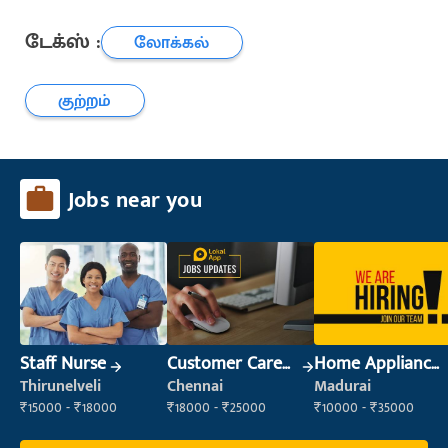
டேக்ஸ் :
லோக்கல்
குற்றம்
Jobs near you
Staff Nurse
Customer Care
Home Appliance
Executive
/ Service
Thirunelveli
Chennai
Madurai
Technician
₹15000 - ₹18000
₹18000 - ₹25000
₹10000 - ₹35000