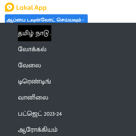
ஆப்பை டவுன்லோட் செய்யவும்
தமிழ் நாடு
லோக்கல்
வேலை
டிரெண்டிங்
வானிலை
பட்ஜெட் 2023-24
ஆரோக்கியம்