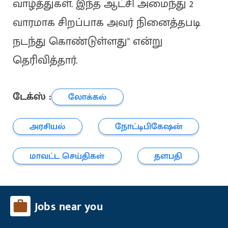
வாழ்த்துகள். இந்த ஆட்சி அமைந்து 2
வாரமாக சிறப்பாக அவர் நினைத்தபடி
நடந்து கொண்டுள்ளது" என்று
தெரிவித்தார்.
டேக்ஸ் :
லோக்கல்
அரசியல்
நோட்டிபிகேஷன்
மாவட்ட செய்திகள்
தளபதி
Jobs near you