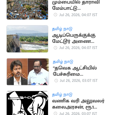
மும்பையில் தாராவி
மேம்பாட்டு
திட்டத்துக்காக
Jul 26, 2026, 04:07 IST
வீடுகளை காலி செய்த
1,023 குடும்பங்கள்
தமிழ் நாடு
ஆடிப்பெருக்குக்கு
மேட்டூர் அணை
திறக்கப்படுமா?.. மக்கள்
Jul 26, 2026, 04:07 IST
எதிர்பார்ப்பு
தமிழ் நாடு
“தவெக ஆட்சியில்
பேச்சுரிமை
பறிக்கப்பட்டுள்ளது”..
Jul 26, 2026, 03:07 IST
முன்னாள் அமைச்சர்
ரகுபதி குற்றச்சாட்டு
தமிழ் நாடு
வணிக வரி அலுவலர்
கலைஅரசன், ரூ.1
லட்சம் லஞ்சம் கேட்ட
Jul 26, 2026, 03:07 IST