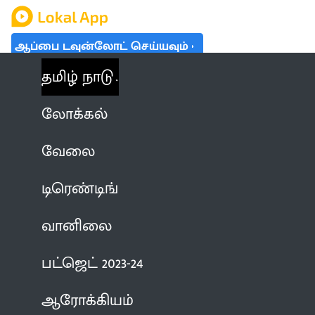
ஆப்பை டவுன்லோட் செய்யவும்
தமிழ் நாடு
லோக்கல்
வேலை
டிரெண்டிங்
வானிலை
பட்ஜெட் 2023-24
ஆரோக்கியம்