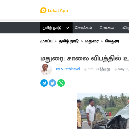
தமிழ் நாடு
லோக்கல்
வேலை
டிர
முகப்பு
தமிழ் நாடு
மதுரை
மேலூர்
மதுரை: சாலை விபத்தில் உய
By S.Rathinavel
1161
பார்த்தது
May 18,