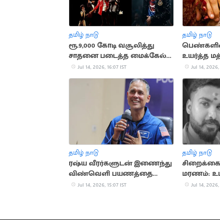
தமிழ் நாடு
தமிழ் நாடு
ரூ.9,000 கோடி வசூலித்து
பெண்களி
சாதனை படைத்த மைக்கேல்
உயர்த்த மத
ஜாக்சன் பயோபிக்
பரிசீலனை
Jul 14, 2026, 16:07 IST
Jul 14, 2026,
தமிழ் நாடு
தமிழ் நாடு
ரஷ்ய வீரர்களுடன் இணைந்து
சிறைக்கைத
விண்வெளி பயணத்தை
மரணம்: உட
தொடங்கினார் அனில் மேனன்
இருப்பதாக
Jul 14, 2026, 15:07 IST
Jul 14, 2026,
தகவல்