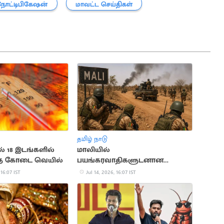
நோட்டிபிகேஷன்
மாவட்ட செய்திகள்
தமிழ் நாடு
ல் 18 இடங்களில்
மாலியில்
த்த கோடை வெயில்
பயங்கரவாதிகளுடனான
மோதலில் 30 ராணுவ வீரர்கள்
 16:07 IST
Jul 14, 2026, 16:07 IST
பலி