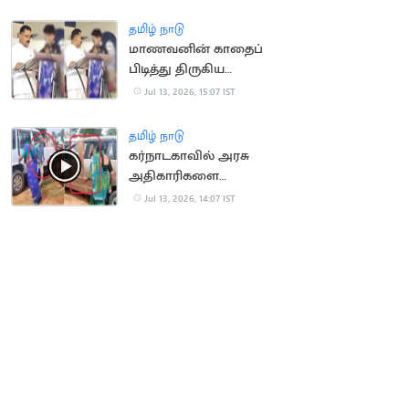
காலமானார்
தமிழ் நாடு
மாணவனின் காதைப்
பிடித்து திருகிய
முன்னாள் அமைச்சர்
Jul 13, 2026, 15:07 IST
மீது வழக்கு
தமிழ் நாடு
கர்நாடகாவில் அரசு
அதிகாரிகளை
துடைப்பத்தால்
Jul 13, 2026, 14:07 IST
வெளுத்த மக்கள்