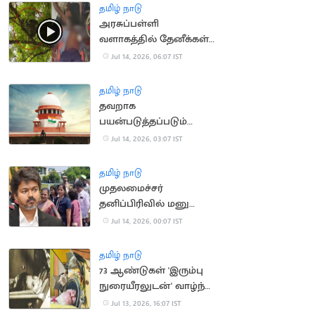
தமிழ் நாடு
அரசுப்பள்ளி
வளாகத்தில் தேனீக்கள்
கொட்டி 50
Jul 14, 2026, 06:07 IST
மாணாக்கர்கள் காயம்
தமிழ் நாடு
தவறாக
பயன்படுத்தப்படும்
போக்சோ.. உச்ச
Jul 14, 2026, 03:07 IST
நீதிமன்றம் கவலை
தமிழ் நாடு
முதலமைச்சர்
தனிப்பிரிவில் மனு
அளிக்க முடியாமல்
Jul 14, 2026, 00:07 IST
திரும்பி சென்ற மக்கள்
தமிழ் நாடு
73 ஆண்டுகள் 'இரும்பு
நுரையீரலுடன்' வாழ்ந்த
அமெரிக்க பெண்
Jul 13, 2026, 16:07 IST