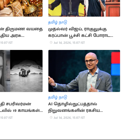
தமிழ் நாடு
ன் திருமண வயதை
முதல்வர் விஜய், ராகுலுக்கு
்திய அரசு
கரப்பான் பூச்சி கட்சி போராட
அழைப்பு
 15:07 IST
Jul 14, 2026, 15:07 IST
தமிழ் நாடு
ி சபரிவர்மன்
AI தொழில்நுட்பத்தால்
லில் 19 காயங்கள்
நிறுவனங்களின் ரகசிய
 உடற்கூராய்வில்
தகவல்களுக்கு ஆபத்து:
 15:07 IST
Jul 14, 2026, 15:07 IST
மைக்ரோசாப்ட் CEO