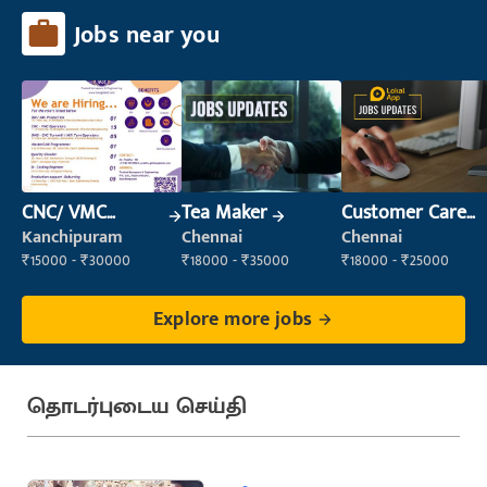
Jobs near you
CNC/ VMC
Tea Maker
Customer Care
Operator
Executive
Kanchipuram
Chennai
Chennai
₹15000 - ₹30000
₹18000 - ₹35000
₹18000 - ₹25000
Explore more jobs
தொடர்புடைய செய்தி