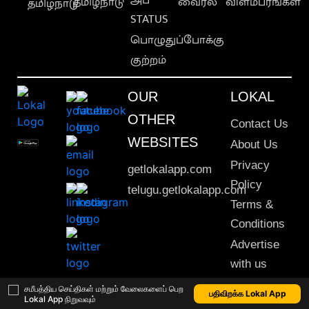
தமிழ்நாடு
வைரல்
விளம்பரங்கள்
தமிழ்நாடு
STATUS
பொழுதுப்போக்கு
குற்றம்
OUR
LOKAL
OTHER
Contact Us
WEBSITES
About Us
Privacy
getlokalapp.com
Policy
telugu.getlokalapp.com
Terms &
Conditions
Advertise
with us
Sitemap
சமீபத்திய செய்திகள் மற்றும் வேலைகளைப் பெற
பதிவிறக்க Lokal App
Lokal App நிறுவவும்
This material may not be published, transmitted, rewritten or redistributed. © 2020 Lokal App. All rights reserved.