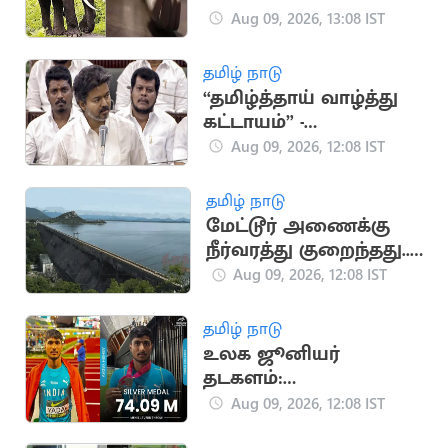
அதிர்ச்சியில் கிராம
Aug 09, 2026, 13:08 IST
மக்கள்
தமிழ் நாடு
“தமிழ்த்தாய் வாழ்த்து
கட்டாயம்” -
சட்டப்பேரவையில்
Aug 09, 2026, 12:08 IST
நாளை
தனித்தீர்மானம்
தமிழ் நாடு
மேட்டூர் அணைக்கு
நீர்வரத்து குறைந்தது..
நீர்மட்டம் உயர்வதில்
Aug 09, 2026, 12:08 IST
சிக்கல்
தமிழ் நாடு
உலக ஜூனியர்
தடகளம்:
வெள்ளிப்பதக்கம்
Aug 09, 2026, 12:08 IST
வென்ற இந்திய வீரர்