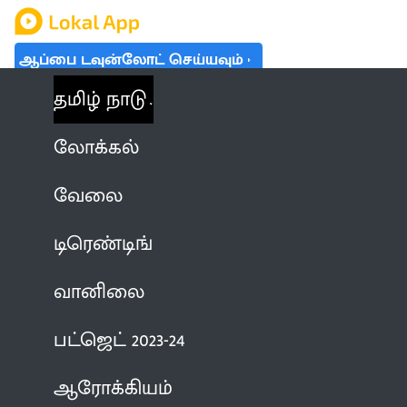
ஆப்பை டவுன்லோட் செய்யவும்
தமிழ் நாடு
லோக்கல்
வேலை
டிரெண்டிங்
வானிலை
பட்ஜெட் 2023-24
ஆரோக்கியம்