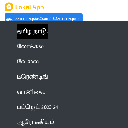
ஆப்பை டவுன்லோட் செய்யவும்
தமிழ் நாடு
லோக்கல்
வேலை
டிரெண்டிங்
வானிலை
பட்ஜெட் 2023-24
ஆரோக்கியம்