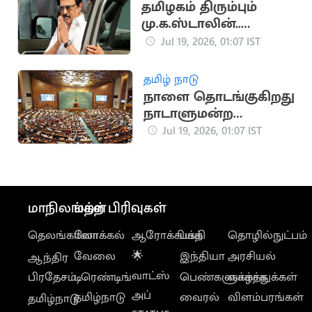
தமிழகம் திரும்பும்
மு.க.ஸ்டாலின்..
வந்ததும் முதல்
Jul 19, 2026, 01:07 IST
நடவடிக்கை
தமிழ் நாடு
நாளை தொடங்குகிறது
நாடாளுமன்ற
மழைக்காலக்
Jul 19, 2026, 01:07 IST
கூட்டத்தொடர்
மாநிலங்கள்
மற்ற பிரிவுகள்
தெலங்கானா
லோக்கல்
ஆரோக்கியம்
பக்தி
தொழில்நுட்பம்
வேலை
🌟
இந்தியா
அரசியல்
ஆந்திர
வாட்ஸ்
பிரதேசம்
டிரெண்டிங்
பெண்களுக்காக
வாழ்த்துக்கள்
அப்
தமிழ்நாடு
வைரல்
விளம்பரங்கள்
தமிழ்நாடு