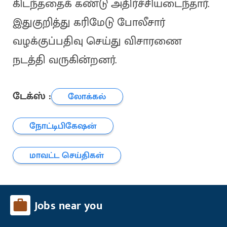
கிடந்ததைக் கண்டு அதிர்ச்சியடைந்தார்.
இதுகுறித்து கரிமேடு போலீசார்
வழக்குப்பதிவு செய்து விசாரணை
நடத்தி வருகின்றனர்.
டேக்ஸ் :
லோக்கல்
நோட்டிபிகேஷன்
மாவட்ட செய்திகள்
Jobs near you