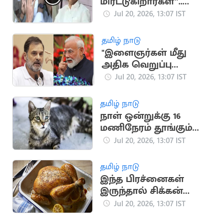
மிரட்டுகிறார்கள்”..
கைதான MLA
Jul 20, 2026, 13:07 IST
மார்க்கண்டேயன்
கதறல்
தமிழ் நாடு
"இளைஞர்கள் மீது
அதிக வெறுப்பு
கொண்டவர் பிரதமர்
Jul 20, 2026, 13:07 IST
மோடி".. ராகுல்காந்தி
தமிழ் நாடு
நாள் ஒன்றுக்கு 16
மணிநேரம் தூங்கும்
பூனைகளின் விசித்திர
Jul 20, 2026, 13:07 IST
பழக்கவழக்கங்கள்
தமிழ் நாடு
இந்த பிரச்னைகள்
இருந்தால் சிக்கன்
சாப்பிடுவதை
Jul 20, 2026, 13:07 IST
தவிர்க்கவும்