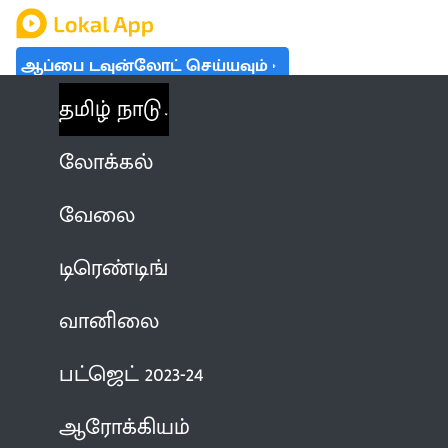
ஆப்பை டவுன்லோட் செய்யவும்
தமிழ் நாடு
லோக்கல்
வேலை
டிரெண்டிங்
வானிலை
பட்ஜெட் 2023-24
ஆரோக்கியம்