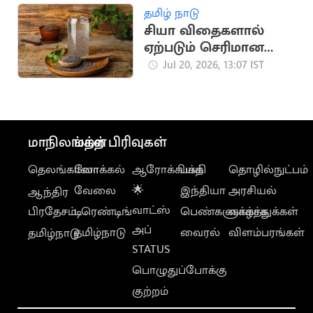
தமிழ் நாடு
சியா விதைகளால்
ஏற்படும் செரிமான
பிரச்சினைகள்
Jul 20, 2026, 13:07 IST
மாநிலங்கள்
மற்ற பிரிவுகள்
தெலங்கானா
லோக்கல்
ஆரோக்கியம்
பக்தி
தொழில்நுட்பம்
வேலை
🌟
இந்தியா
அரசியல்
ஆந்திர
வாட்ஸ்
பிரதேசம்
டிரெண்டிங்
பெண்களுக்காக
வாழ்த்துக்கள்
அப்
தமிழ்நாடு
வைரல்
விளம்பரங்கள்
தமிழ்நாடு
STATUS
பொழுதுப்போக்கு
குற்றம்