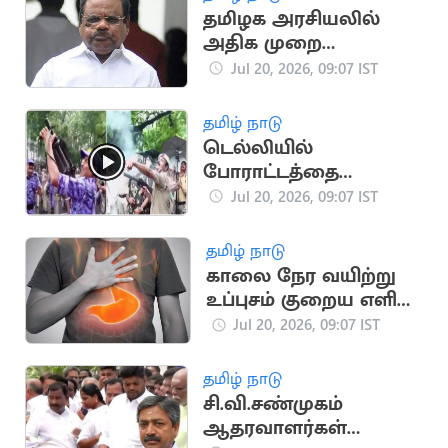
தமிழக அரசியலில்
அதிக முறை
சபாநாயகராக
Jul 20, 2026, 09:07 IST
இருந்தவர் யார்?
தமிழ் நாடு
டெல்லியில்
போராட்டத்தை
கலைக்க கண்ணீர்
Jul 20, 2026, 09:07 IST
புகைகுண்டு வீச்சு
தமிழ் நாடு
காலை நேர வயிற்று
உப்புசம் குறைய எளிய
வீட்டு வைத்தியங்கள்!
Jul 20, 2026, 09:07 IST
தமிழ் நாடு
சி.வி.சண்முகம்
ஆதரவாளர்கள்