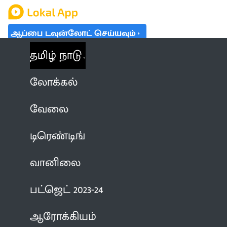
ஆப்பை டவுன்லோட் செய்யவும்
தமிழ் நாடு
லோக்கல்
வேலை
டிரெண்டிங்
வானிலை
பட்ஜெட் 2023-24
ஆரோக்கியம்