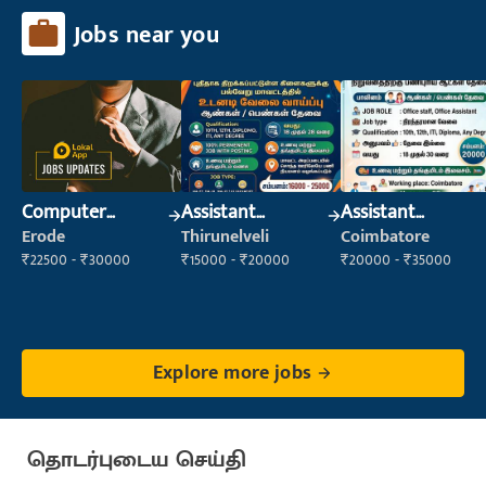
Jobs near you
Computer
Assistant
Assistant
Operator
Manager
Manager
Erode
Thirunelveli
Coimbatore
₹22500 - ₹30000
₹15000 - ₹20000
₹20000 - ₹35000
Explore more jobs
தொடர்புடைய செய்தி