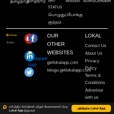
தமிழ்நாடு
வைரல்
விளம்பரங்கள்
தமிழ்நாடு
STATUS
பொழுதுப்போக்கு
குற்றம்
OUR
LOKAL
OTHER
Contact Us
WEBSITES
About Us
Privacy
getlokalapp.com
Policy
telugu.getlokalapp.com
Terms &
Conditions
Advertise
with us
Sitemap
சமீபத்திய செய்திகள் மற்றும் வேலைகளைப் பெற
பதிவிறக்க Lokal App
Lokal App நிறுவவும்
This material may not be published, transmitted, rewritten or redistributed. © 2020 Lokal App. All rights reserved.