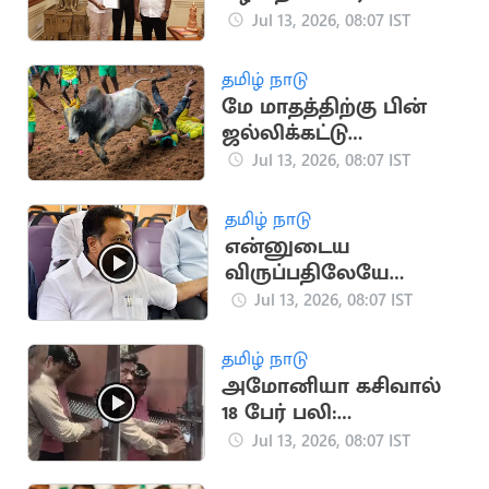
லயோலா மணி
Jul 13, 2026, 08:07 IST
நியமனம்
தமிழ் நாடு
மே மாதத்திற்கு பின்
ஜல்லிக்கட்டு
போட்டிகள்
Jul 13, 2026, 08:07 IST
நடத்தக்கூடாது..
நீதிமன்றம்
தமிழ் நாடு
என்னுடைய
விருப்பதிலேயே
தவெகவிற்கு
Jul 13, 2026, 08:07 IST
சென்றேன்..
எம்.ஆர்.விஜயபாஸ்கர்
தமிழ் நாடு
அமோனியா கசிவால்
18 பேர் பலி:
ஆலைக்குச் சீல்
Jul 13, 2026, 08:07 IST
வைப்பு