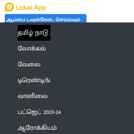
ஆப்பை டவுன்லோட் செய்யவும்
தமிழ் நாடு
லோக்கல்
வேலை
டிரெண்டிங்
வானிலை
பட்ஜெட் 2023-24
ஆரோக்கியம்