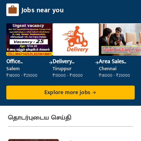
Jobs near you
Office
Delivery
Area Sales
Maintenance
Executive
Executive
Salem
Tiruppur
Chennai
Staff
₹18000 - ₹25000
₹15000 - ₹15000
₹18000 - ₹25000
Explore more jobs
தொடர்புடைய செய்தி