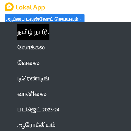
ஆப்பை டவுன்லோட் செய்யவும்
தமிழ் நாடு
லோக்கல்
வேலை
டிரெண்டிங்
வானிலை
பட்ஜெட் 2023-24
ஆரோக்கியம்