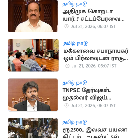
தமிழ் நாடு
அதிமுக கொறடா
யார்..? சட்டப்பேரவை
கூடும்போது அறிவிப்பு
Jul 21, 2026, 06:07 IST
தமிழ் நாடு
மக்களவை சபாநாயகர்
ஓம் பிர்லாவுடன் ராகுல்
காந்தி சந்திப்பு
Jul 21, 2026, 06:07 IST
தமிழ் நாடு
TNPSC தேர்வுகள்..
முதல்வர் விஜய்
ஆலோசனை
Jul 21, 2026, 06:07 IST
தமிழ் நாடு
ரூ.2500.. இலவச பயண
திட்டம்.. ஆகஸ்ட் 5ல்