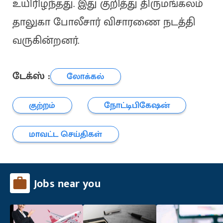
உயிரிழந்தது. இது குறித்து திருமங்கலம்
தாலுகா போலீசார் விசாரணை நடத்தி
வருகின்றனர்.
டேக்ஸ் :
லோக்கல்
குற்றம்
நோட்டிபிகேஷன்
மாவட்ட செய்திகள்
Jobs near you