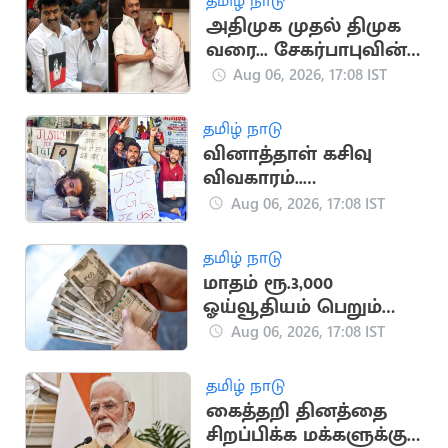
தமிழ் நாடு
அதிமுக முதல் திமுக
வரை... சேகர்பாபுவின்
அரசியல் பயணம்
Aug 06, 2026, 17:08 IST
தமிழ் நாடு
வினாத்தாள் கசிவு
விவகாரம்..
ஜார்க்கண்டில் 13-வது
Aug 06, 2026, 17:08 IST
நாளாக மாணவர்கள்
உண்ணாவிரதம்
தமிழ் நாடு
மாதம் ரூ.3,000
ஓய்வூதியம் பெறும்
அரசு திட்டம்
Aug 06, 2026, 17:08 IST
தமிழ் நாடு
கைத்தறி தினத்தை
சிறப்பிக்க மக்களுக்கு