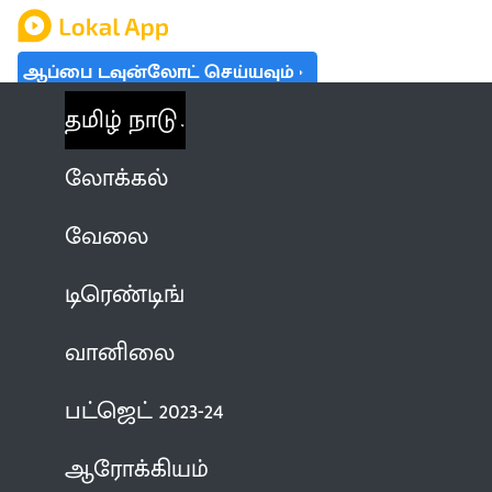
ஆப்பை டவுன்லோட் செய்யவும்
தமிழ் நாடு
லோக்கல்
வேலை
டிரெண்டிங்
வானிலை
பட்ஜெட் 2023-24
ஆரோக்கியம்