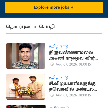
Explore more jobs
தொடர்புடைய செய்தி
தமிழ் நாடு
திருவண்ணாமலை
அக்னி ராணுவ வீரர்
லடாக்கில் உயிரிழப்பு
Aug 07, 2026, 01:08 IST
தமிழ் நாடு
சி.விஜயபாஸ்கருக்கு
தவெகவில் மண்டல
பொறுப்பு ரெடி
Aug 07, 2026, 01:08 IST