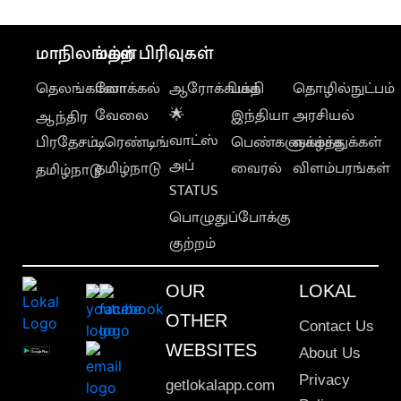
மாநிலங்கள்
மற்ற பிரிவுகள்
தெலங்கானா
லோக்கல்
ஆரோக்கியம்
பக்தி
தொழில்நுட்பம்
வேலை
🌟
இந்தியா
அரசியல்
ஆந்திர
வாட்ஸ்
பிரதேசம்
டிரெண்டிங்
பெண்களுக்காக
வாழ்த்துக்கள்
அப்
தமிழ்நாடு
வைரல்
விளம்பரங்கள்
தமிழ்நாடு
STATUS
பொழுதுப்போக்கு
குற்றம்
OUR
LOKAL
OTHER
Contact Us
WEBSITES
About Us
Privacy
getlokalapp.com