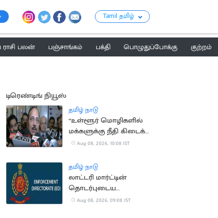
Tamil தமிழ்
ராசி பலன்
பஞ்சாங்கம்
பக்தி
பொழுதுப்போக்கு
குற்றம்
டிரெண்டிங் நியூஸ்
தமிழ் நாடு
“உள்ளூர் மொழிகளில்
மக்களுக்கு நீதி கிடைக்க
வேண்டும்”.. நீதிபதி
Aug 08, 2026, 10:08 IST
சூர்ய காந்த்
தமிழ் நாடு
லாட்டரி மார்ட்டின்
தொடர்புடைய
இடங்களில்
Aug 08, 2026, 09:08 IST
அமலாக்கத்துறை