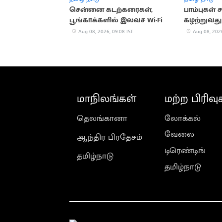
சென்னை கடற்கரைகள்,
பாம்புகள்
பூங்காக்களில் இலவச Wi-Fi
கழற்றுவது
அறிவியல்
Aug 08, 2026, 09:08 IST
Aug 08, 2026
விளக்கங்
மாநிலங்கள்
மற்ற பிரிவு
தெலங்கானா
லோக்கல்
வேலை
ஆந்திர பிரதேசம்
டிரெண்டிங்
தமிழ்நாடு
தமிழ்நாடு