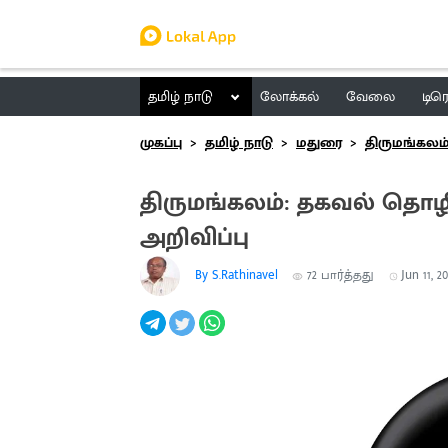
தமிழ் நாடு
லோக்கல்
வேலை
டிர
முகப்பு
தமிழ் நாடு
மதுரை
திருமங்கலம
திருமங்கலம்: தகவல் தொ
அறிவிப்பு
By S.Rathinavel
72
பார்த்தது
Jun 11, 2