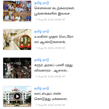
சோதனை
தமிழ் நாடு
சென்னை கடற்கரைகள்,
பூங்காக்களில் இலவச
Wi-Fi
Aug 08, 2026, 09:08 IST
தமிழ் நாடு
உலகின் முதல் மெட்ரோ:
160 ஆண்டுகளைக்
கடந்த லண்டன் ரயில்
Aug 08, 2026, 09:08 IST
பாதை
தமிழ் நாடு
கரூர் அரசுப் பணி ரத்து
விவகாரம் - ஆக.14ல்
விசாரணை
Aug 08, 2026, 08:08 IST
தமிழ் நாடு
வாட்ஸ்அப் எண்
கொடுத்து மக்களை
ஏமாற்ற வேண்டாம்:
Aug 08, 2026, 07:08 IST