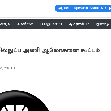
ஆப்பை டவுன்லோட் செய்யவும்
ெண்டிங்
வானிலை
பட்ஜெட் 2023-24
ஆரோக்கியம்
இன்றைய 
்
ழில்நுட்ப அணி ஆலோசனை கூட்டம்
025, 07:06 IST