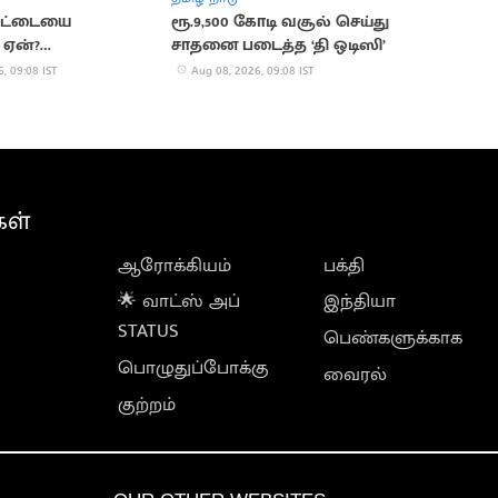
 சட்டையை
ரூ.9,500 கோடி வசூல் செய்து
 ஏன்?
சாதனை படைத்த ‘தி ஒடிஸி’
பூர்வமான
, 09:08 IST
Aug 08, 2026, 09:08 IST
கள் இதோ
கள்
ஆரோக்கியம்
பக்தி
🌟 வாட்ஸ் அப்
இந்தியா
STATUS
பெண்களுக்காக
பொழுதுப்போக்கு
வைரல்
குற்றம்