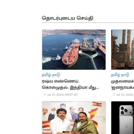
தொடர்புடைய செய்தி
தமிழ் நாடு
தமிழ் நாடு
ரஷ்ய எண்ணெய்
முதலமைச்ச
கொள்முதல்: இந்தியா மீது
'ஜனநாயகன்
கூடுதல் வரி மசோதா
அறிவிப்பு
Jul 15, 2026, 09:07 IST
Jul 15, 2026,