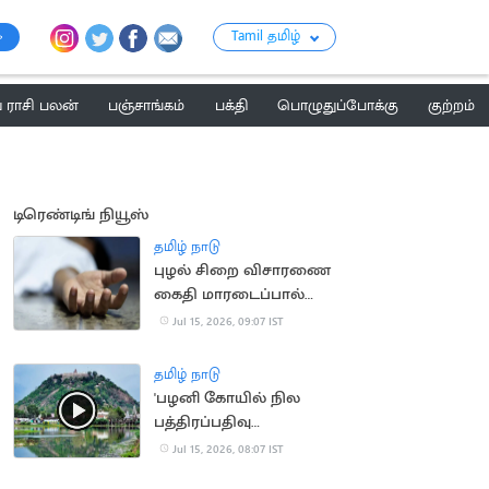
Tamil தமிழ்
ராசி பலன்
பஞ்சாங்கம்
பக்தி
பொழுதுப்போக்கு
குற்றம்
டிரெண்டிங் நியூஸ்
தமிழ் நாடு
புழல் சிறை விசாரணை
கைதி மாரடைப்பால்
திடீர் உயிரிழப்பு
Jul 15, 2026, 09:07 IST
தமிழ் நாடு
'பழனி கோயில் நில
பத்திரப்பதிவு
செல்லாது'.. நீதிமன்றம்
Jul 15, 2026, 08:07 IST