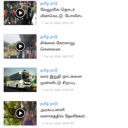
தமிழ் நாடு
வேலூரில் தொடர்
மின்வெட்டு.. போலீஸ்
பேச்சால் சர்ச்சை
Jul 15, 2026, 01:07 IST
தமிழ் நாடு
சிக்னல் கோளாறு:
சென்னை
கடற்கரையில் புறநகர்
Jul 14, 2026, 14:07 IST
ரயில்கள் நிறுத்தம்
தமிழ் நாடு
வார இறுதி நாட்களை
முன்னிட்டு சிறப்பு
பேருந்துகள் இயக்கம்
Jul 14, 2026, 12:07 IST
தமிழ் நாடு
அரசுப்பள்ளி
வளாகத்தில் தேனீக்கள்
கொட்டி 50
Jul 14, 2026, 06:07 IST