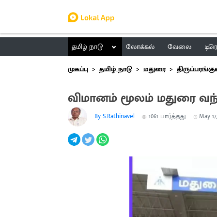
தமிழ் நாடு
லோக்கல்
வேலை
டிர
முகப்பு
தமிழ் நாடு
மதுரை
திருப்பரங்கு
விமானம் மூலம் மதுரை வந்த
By S.Rathinavel
1061
பார்த்தது
May 17,