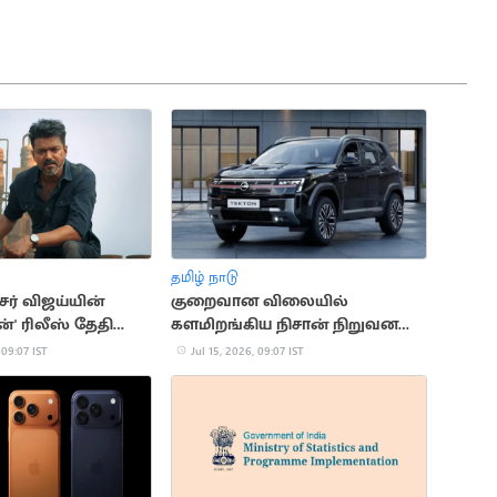
தமிழ் நாடு
ர் விஜய்யின்
குறைவான விலையில்
' ரிலீஸ் தேதி
களமிறங்கிய நிசான் நிறுவன
கார்
 09:07 IST
Jul 15, 2026, 09:07 IST