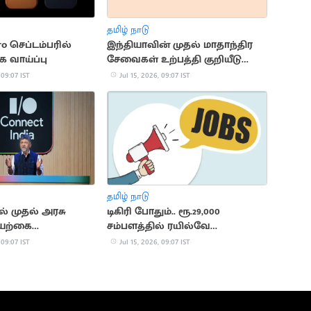
தமிழ் நாடு
ro செப்டம்பரில்
இந்தியாவின் முதல் மாதாந்திர
 வாய்ப்பு
சேவைகள் உற்பத்தி குறியீடு
அறிமுகம்
 09:07 IST
Jul 15, 2026, 09:07 IST
தமிழ் நாடு
ல் முதல் அரசு
டிகிரி போதும்.. ரூ.29,000
ெயற்கை
சம்பளத்தில் ரயில்வே
ுப்
வாரியத்தில் வேலை
 09:07 IST
Jul 15, 2026, 09:07 IST
ழகம் அறிவிப்பு