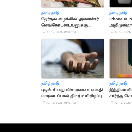
தமிழ் நாடு
தமிழ் நாடு
தேர்தல் வழக்கில் அமைச்சர்
iPhone 18 P
செங்கோட்டையனுக்கு
அறிமுகமாக
உயர்நீதிமன்றம் நோட்டீஸ்
Jul 15, 2026, 09:07 IST
Jul 15, 2026,
தமிழ் நாடு
தமிழ் நாடு
புழல் சிறை விசாரணை கைதி
இந்தியாவி
மாரடைப்பால் திடீர் உயிரிழப்பு
சார்ந்த ச
நுண்ணறிவ
Jul 15, 2026, 09:07 IST
Jul 15, 2026,
பல்கலைக்க