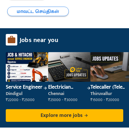
மாவட்ட செய்திகள்
Jobs near you
Service Engineer
Electrician
Telecaller (Tele
(Construction)
Sales)
Dindigul
Chennai
Thiruvallur
₹22000 - ₹25000
₹25000 - ₹30000
₹15000 - ₹20000
Explore more jobs