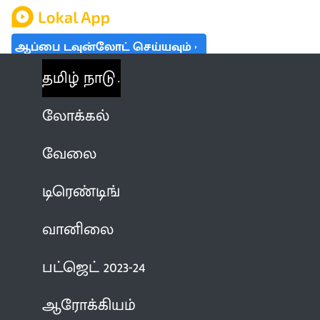
ஆப்பை டவுன்லோட் செய்யவும்
தமிழ் நாடு
லோக்கல்
வேலை
டிரெண்டிங்
வானிலை
பட்ஜெட் 2023-24
ஆரோக்கியம்