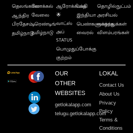
தெலங்கானா
லோக்கல்
ஆரோக்கியம்
பக்தி
தொழில்நுட்பம்
வேலை
🌟
இந்தியா
அரசியல்
ஆந்திர
வாட்ஸ்
பிரதேசம்
டிரெண்டிங்
பெண்களுக்காக
வாழ்த்துக்கள்
அப்
தமிழ்நாடு
வைரல்
விளம்பரங்கள்
தமிழ்நாடு
STATUS
பொழுதுப்போக்கு
குற்றம்
OUR
LOKAL
OTHER
Contact Us
WEBSITES
About Us
Privacy
getlokalapp.com
Policy
telugu.getlokalapp.com
Terms &
Conditions