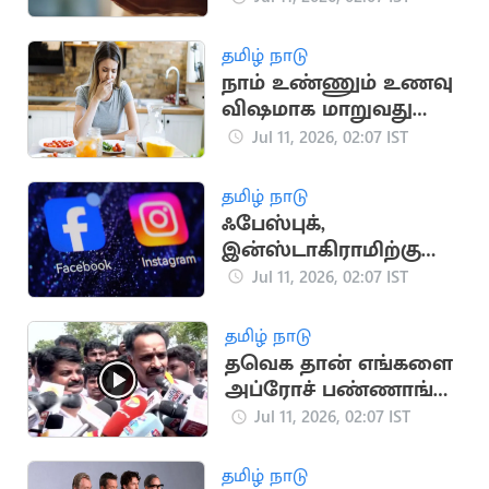
மாற்றங்கள்
தமிழ் நாடு
நாம் உண்ணும் உணவு
விஷமாக மாறுவது
ஏன்? அதிர்ச்சித்
Jul 11, 2026, 02:07 IST
தகவல்
தமிழ் நாடு
ஃபேஸ்புக்,
இன்ஸ்டாகிராமிற்கு
ஐரோப்பிய ஒன்றியம்
Jul 11, 2026, 02:07 IST
எச்சரிக்கை
தமிழ் நாடு
தவெக தான் எங்களை
அப்ரோச் பண்ணாங்க..
M.R.விஜயபாஸ்கர்
Jul 11, 2026, 02:07 IST
பரபரப்பு பேட்டி
தமிழ் நாடு