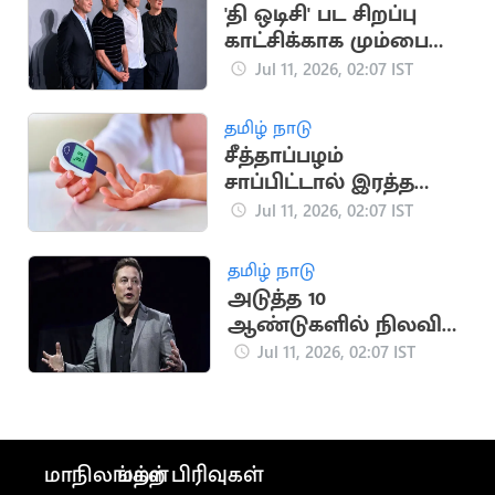
'தி ஒடிசி' பட சிறப்பு
காட்சிக்காக மும்பை
வந்த நோலன்
Jul 11, 2026, 02:07 IST
தமிழ் நாடு
சீத்தாப்பழம்
சாப்பிட்டால் இரத்த
சர்க்கரை அளவு
Jul 11, 2026, 02:07 IST
அதிகரிக்குமா?
தமிழ் நாடு
அடுத்த 10
ஆண்டுகளில் நிலவில்
நகரம்: எலான் மஸ்க்
Jul 11, 2026, 02:07 IST
மாநிலங்கள்
மற்ற பிரிவுகள்