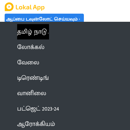
ஆப்பை டவுன்லோட் செய்யவும்
தமிழ் நாடு
லோக்கல்
வேலை
டிரெண்டிங்
வானிலை
பட்ஜெட் 2023-24
ஆரோக்கியம்