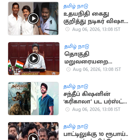
தனித் தீர்மானம்
தமிழ் நாடு
உதயநிதி கைது
குறித்து நடிகர் விஷால்
கருத்து
Aug 06, 2026, 13:08 IST
தமிழ் நாடு
தொகுதி
மறுவரையறை
விவகாரம்.. அனைத்து
Aug 06, 2026, 13:08 IST
MP-க்களுக்கும் CM
விஜய் அழைப்பு
தமிழ் நாடு
சந்தீப் கிஷனின்
‘கரிகாலா’ பட பர்ஸ்ட்
லுக் வெளியீடு
Aug 06, 2026, 13:08 IST
தமிழ் நாடு
பாட்டிலுக்கு 10 ரூபாய்..