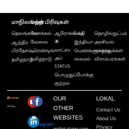
வேதனை
மாநிலங்கள்
மற்ற பிரிவுகள்
தெலங்கானா
லோக்கல்
ஆரோக்கியம்
பக்தி
தொழில்நுட்பம்
வேலை
🌟
இந்தியா
அரசியல்
ஆந்திர
வாட்ஸ்
பிரதேசம்
டிரெண்டிங்
பெண்களுக்காக
வாழ்த்துக்கள்
அப்
தமிழ்நாடு
வைரல்
விளம்பரங்கள்
தமிழ்நாடு
STATUS
பொழுதுப்போக்கு
குற்றம்
OUR
LOKAL
OTHER
Contact Us
WEBSITES
About Us
Privacy
getlokalapp.com