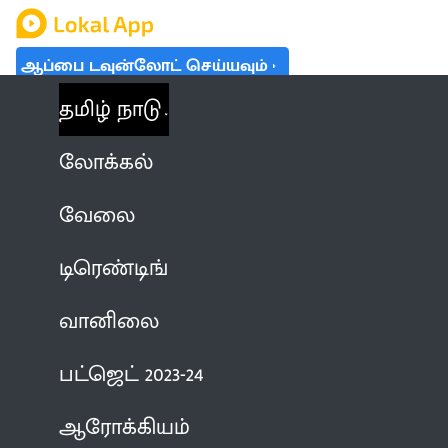
ஆப்பை டவுன்லோட் செய்யவும்
தமிழ் நாடு
லோக்கல்
வேலை
டிரெண்டிங்
வானிலை
பட்ஜெட் 2023-24
ஆரோக்கியம்