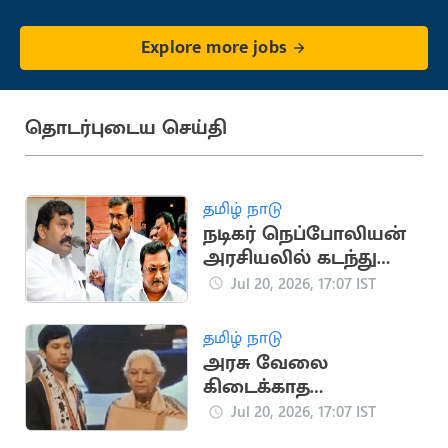
Explore more jobs
தொடர்புடைய செய்தி
தமிழ் நாடு
நடிகர் நெப்போலியன்
அரசியலில் கடந்து
வந்த முக்கிய
Jul 20, 2026, 17:07 IST
நிகழ்வுகள்
தமிழ் நாடு
அரசு வேலை
கிடைக்காத
விரக்தியில் இளைஞர்
Jul 20, 2026, 17:07 IST
தற்கொலை