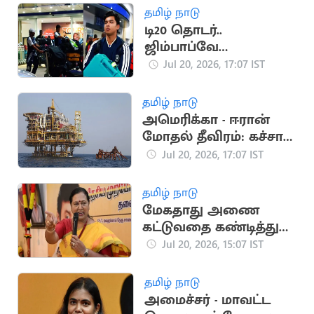
தமிழ் நாடு
டி20 தொடர்..
ஜிம்பாப்வே
சென்றடைந்த இந்திய
Jul 20, 2026, 17:07 IST
அணி
தமிழ் நாடு
அமெரிக்கா - ஈரான்
மோதல் தீவிரம்: கச்சா
எண்ணெய் தட்டுப்பாடு
Jul 20, 2026, 17:07 IST
அபாயம்
தமிழ் நாடு
மேகதாது அணை
கட்டுவதை கண்டித்து
தேமுதிக போராட்டம்
Jul 20, 2026, 15:07 IST
அறிவிப்பு
தமிழ் நாடு
அமைச்சர் - மாவட்ட