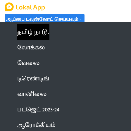
ஆப்பை டவுன்லோட் செய்யவும்
தமிழ் நாடு
லோக்கல்
வேலை
டிரெண்டிங்
வானிலை
பட்ஜெட் 2023-24
ஆரோக்கியம்