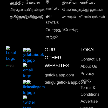
வேலை
🌟
இந்தியா
அரசியல்
ஆந்திர
வாட்ஸ்
பிரதேசம்
டிரெண்டிங்
பெண்களுக்காக
வாழ்த்துக்கள்
அப்
தமிழ்நாடு
வைரல்
விளம்பரங்கள்
தமிழ்நாடு
STATUS
பொழுதுப்போக்கு
குற்றம்
OUR
LOKAL
OTHER
Contact Us
WEBSITES
About Us
Privacy
getlokalapp.com
Policy
telugu.getlokalapp.com
Terms &
Conditions
Advertise