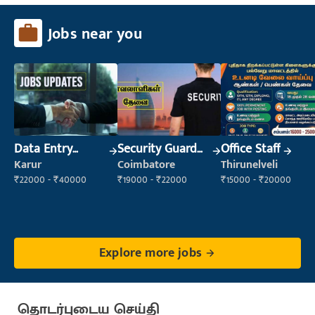
Jobs near you
Data Entry
Security Guard
Office Staff
Operator
(Security)
Karur
Coimbatore
Thirunelveli
₹22000 - ₹40000
₹19000 - ₹22000
₹15000 - ₹20000
Explore more jobs
தொடர்புடைய செய்தி