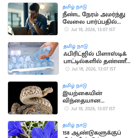
தொடங்கியது
தமிழ் நாடு
நீண்ட நேரம் அமர்ந்து
வேலை பார்ப்பதில்
மறைந்திருக்கும்
Jul 18, 2026, 13:07 IST
பேராபத்து
தமிழ் நாடு
ஃபிரிட்ஜில் பிளாஸ்டிக்
பாட்டில்களில் தண்ணீர்
வைத்து
Jul 18, 2026, 13:07 IST
குடிக்கிறீர்களா?
தமிழ் நாடு
இயற்கையின்
விந்தையான
ஸ்னைப்பர் பாம்பின்
Jul 18, 2026, 13:07 IST
அரிய பின்னணி
தமிழ் நாடு
158 ஆண்டுகளுக்குப்