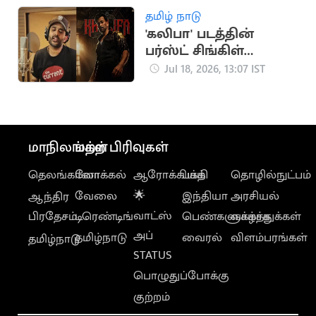
நிர்மல்குமார்
தமிழ் நாடு
வேண்டுகோள்
'கலிபா' படத்தின்
பர்ஸ்ட் சிங்கிள்
அப்டேட் கொடுத்த
Jul 18, 2026, 13:07 IST
பிரித்விராஜ்
மாநிலங்கள்
மற்ற பிரிவுகள்
தெலங்கானா
லோக்கல்
ஆரோக்கியம்
பக்தி
தொழில்நுட்பம்
வேலை
🌟
இந்தியா
அரசியல்
ஆந்திர
வாட்ஸ்
பிரதேசம்
டிரெண்டிங்
பெண்களுக்காக
வாழ்த்துக்கள்
அப்
தமிழ்நாடு
வைரல்
விளம்பரங்கள்
தமிழ்நாடு
STATUS
பொழுதுப்போக்கு
குற்றம்