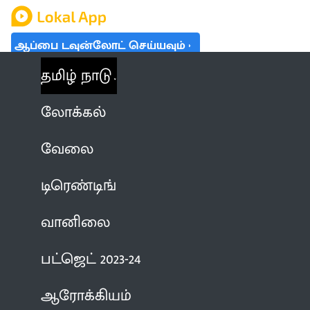
ஆப்பை டவுன்லோட் செய்யவும்
தமிழ் நாடு
லோக்கல்
வேலை
டிரெண்டிங்
வானிலை
பட்ஜெட் 2023-24
ஆரோக்கியம்