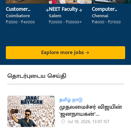
Customer
NEET Faculty
Computer
Support Officer
Operator
Coimbatore
Salem
Chennai
₹12500 - ₹40000
₹20000 - ₹50000+
₹18000 - ₹27000
Explore more jobs
தொடர்புடைய செய்தி
தமிழ் நாடு
முதலமைச்சர் விஜயின்
'ஜனநாயகன்'
படத்திற்கான
Jul 18, 2026, 13:07 IST
முன்பதிவு