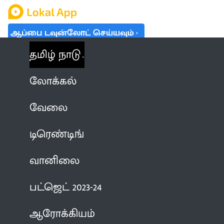
ஆப்பை டவுன்லோட் செய்யவும்
தமிழ் நாடு
லோக்கல்
வேலை
டிரெண்டிங்
வானிலை
பட்ஜெட் 2023-24
ஆரோக்கியம்