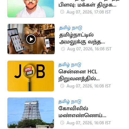
பிளவு: மக்கள் திமுக
உருவான வரலாறு!
Aug 07, 2026, 17:08 IST
தமிழ் நாடு
தமிழ்நாட்டில்
அமலுக்கு வந்த
ஆன்லைன் மது
Aug 07, 2026, 16:08 IST
விற்பனை.. அமைச்சர்
தகவல்
தமிழ் நாடு
சென்னை HCL
நிறுவனத்தில்
வேலைவாய்ப்பு:
Aug 07, 2026, 16:08 IST
ஆகஸ்ட் 8, 9-ல்
நேர்முகத் தேர்வு!
தமிழ் நாடு
கோவிலில்
மண்எண்ணெய்
ஊற்றி தீக்குளித்த
Aug 07, 2026, 16:08 IST