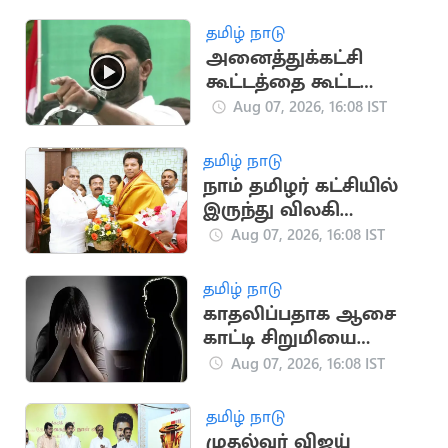
பக்தர்:
அதிர்ஷ்டவசமாக உயிர்
தமிழ் நாடு
பிழைத்தார்
அனைத்துக்கட்சி
கூட்டத்தை கூட்ட
வேண்டும்.. சீமான்
Aug 07, 2026, 16:08 IST
வலியுறுத்தல்
தமிழ் நாடு
நாம் தமிழர் கட்சியில்
இருந்து விலகி
தவெகவில் இணைந்த
Aug 07, 2026, 16:08 IST
புகழேந்தி மாறன்
தமிழ் நாடு
காதலிப்பதாக ஆசை
காட்டி சிறுமியை
பலாத்காரம் செய்த
Aug 07, 2026, 16:08 IST
சிறுவன்
தமிழ் நாடு
முதல்வர் விஜய்