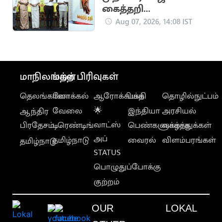
கைத்தறி
கண்காட்சியை
Aug 07, 2026, 14:08 IST
தொடங்கி வைத்தார்
மாநிலங்கள்
மற்ற பிரிவுகள்
தெலங்கானா
லோக்கல்
ஆரோக்கியம்
பக்தி
தொழில்நுட்பம்
வேலை
🌟
இந்தியா
அரசியல்
ஆந்திர
வாட்ஸ்
பிரதேசம்
டிரெண்டிங்
பெண்களுக்காக
வாழ்த்துக்கள்
அப்
தமிழ்நாடு
வைரல்
விளம்பரங்கள்
தமிழ்நாடு
STATUS
பொழுதுப்போக்கு
குற்றம்
OUR
LOKAL