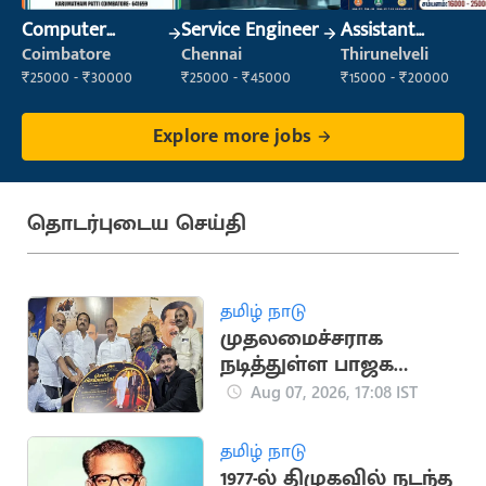
Computer
Service Engineer
Assistant
Operator
Manager
Coimbatore
Chennai
Thirunelveli
₹25000 - ₹30000
₹25000 - ₹45000
₹15000 - ₹20000
Explore more jobs
தொடர்புடைய செய்தி
தமிழ் நாடு
முதலமைச்சராக
நடித்துள்ள பாஜக
மூத்த தலைவர்
Aug 07, 2026, 17:08 IST
எச்.ராஜா
தமிழ் நாடு
1977-ல் திமுகவில் நடந்த