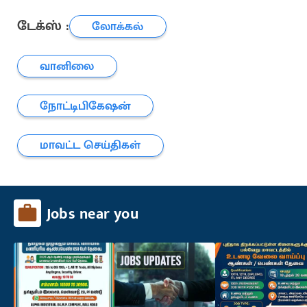
டேக்ஸ் :
லோக்கல்
வானிலை
நோட்டிபிகேஷன்
மாவட்ட செய்திகள்
Jobs near you