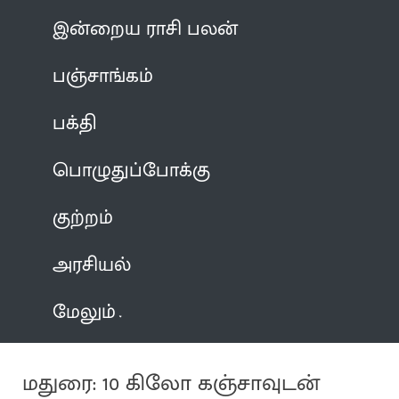
இன்றைய ராசி பலன்
பஞ்சாங்கம்
பக்தி
பொழுதுப்போக்கு
குற்றம்
அரசியல்
மேலும்
மதுரை: 10 கிலோ கஞ்சாவுடன்