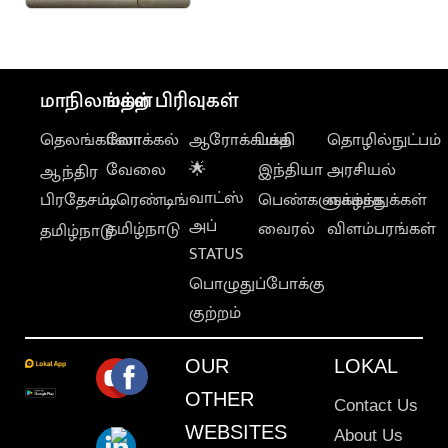
தீர்மானம்
நிறைவேற்றம்
மாநிலங்கள்
மற்ற பிரிவுகள்
தெலங்கானா
லோக்கல்
ஆரோக்கியம்
பக்தி
தொழில்நுட்பம்
வேலை
🌟
இந்தியா
அரசியல்
ஆந்திர
வாட்ஸ்
பிரதேசம்
டிரெண்டிங்
பெண்களுக்காக
வாழ்த்துக்கள்
அப்
தமிழ்நாடு
வைரல்
விளம்பரங்கள்
தமிழ்நாடு
STATUS
பொழுதுப்போக்கு
குற்றம்
OUR
LOKAL
OTHER
Contact Us
WEBSITES
About Us