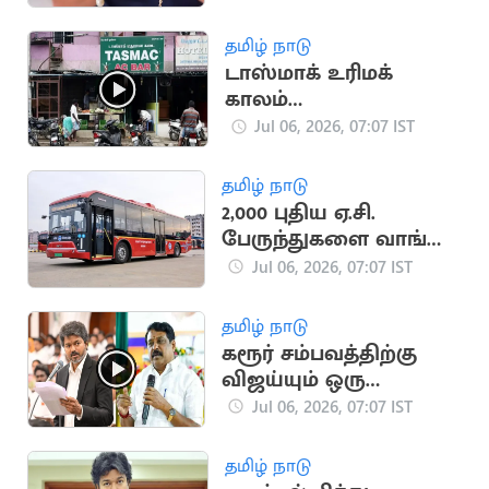
வழக்கு
தமிழ் நாடு
டாஸ்மாக் உரிமக்
காலம்
நீட்டிக்கப்படுகிறதா?
Jul 06, 2026, 07:07 IST
அமைச்சர் விக்னேஷ்
தலைமையில்
தமிழ் நாடு
ஆலோசனை
2,000 புதிய ஏ.சி.
பேருந்துகளை வாங்க
தமிழக அரசு முடிவு
Jul 06, 2026, 07:07 IST
தமிழ் நாடு
கரூர் சம்பவத்திற்கு
விஜய்யும் ஒரு
காரணம் - நயினார்
Jul 06, 2026, 07:07 IST
நாகேந்திரன்
தமிழ் நாடு