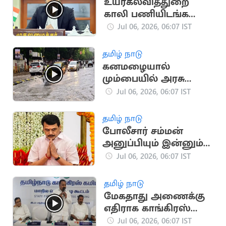
உயர்கல்வித்துறை
காலி பணியிடங்களை
நிரப்ப முதலமைச்சர்
Jul 06, 2026, 06:07 IST
விஜய் ஆலோசனை
தமிழ் நாடு
கனமழையால்
மும்பையில் அரசு
அலுவலகங்களுக்கு
Jul 06, 2026, 06:07 IST
இன்று அரைநாள்
விடுமுறை
தமிழ் நாடு
போலீசார் சம்மன்
அனுப்பியும் இன்னும்
ஆஜராகாத
Jul 06, 2026, 06:07 IST
செந்தில்பாலாஜி
தமிழ் நாடு
மேகதாது அணைக்கு
எதிராக காங்கிரஸ்
செயற்குழு கூட்டத்தில்
Jul 06, 2026, 06:07 IST