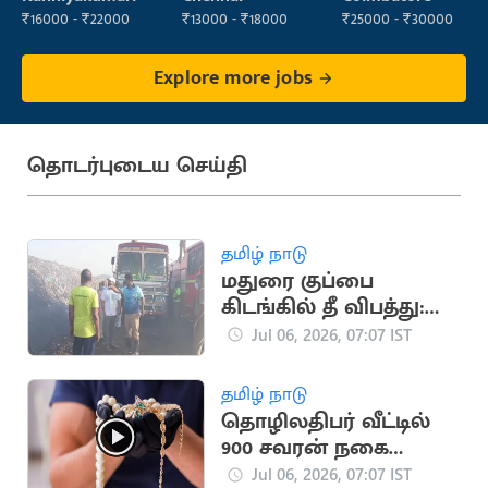
Sales)
₹16000 - ₹22000
₹13000 - ₹18000
₹25000 - ₹30000
Explore more jobs
தொடர்புடைய செய்தி
தமிழ் நாடு
மதுரை குப்பை
கிடங்கில் தீ விபத்து:
இரண்டாம் நாளாக
Jul 06, 2026, 07:07 IST
புகை மண்டலம்
தமிழ் நாடு
தொழிலதிபர் வீட்டில்
900 சவரன் நகை
திருட்டு: மருமகன் மீது
Jul 06, 2026, 07:07 IST