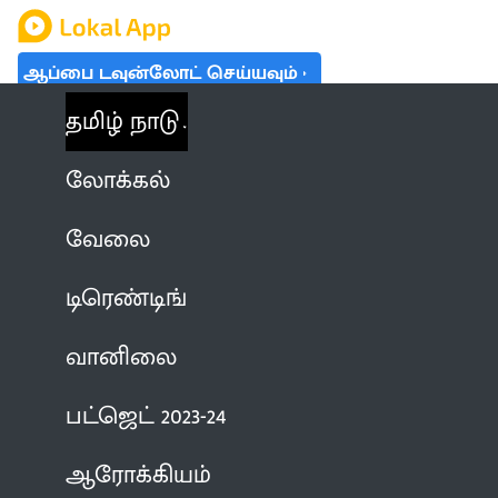
ஆப்பை டவுன்லோட் செய்யவும்
தமிழ் நாடு
லோக்கல்
வேலை
டிரெண்டிங்
வானிலை
பட்ஜெட் 2023-24
ஆரோக்கியம்