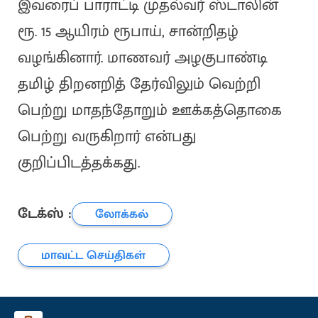
இவரைப் பாராட்டி முதல்வர் ஸ்டாலின்
ரூ. 15 ஆயிரம் ரூபாய், சான்றிதழ்
வழங்கினார். மாணவர் அழகுபாண்டி
தமிழ் திறனறித் தேர்விலும் வெற்றி
பெற்று மாதந்தோறும் ஊக்கத்தொகை
பெற்று வருகிறார் என்பது
குறிப்பிடத்தக்கது.
டேக்ஸ் :
லோக்கல்
மாவட்ட செய்திகள்