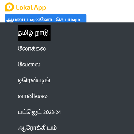
ஆப்பை டவுன்லோட் செய்யவும்
தமிழ் நாடு
லோக்கல்
வேலை
டிரெண்டிங்
வானிலை
பட்ஜெட் 2023-24
ஆரோக்கியம்