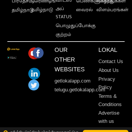
வாட்ஸ்
பிரதேசம்
டிரெண்டிங்
பெண்களுக்காக
வாழ்த்துக்கள்
அப்
தமிழ்நாடு
வைரல்
விளம்பரங்கள்
தமிழ்நாடு
STATUS
பொழுதுப்போக்கு
குற்றம்
OUR
LOKAL
OTHER
Contact Us
WEBSITES
About Us
Privacy
getlokalapp.com
Policy
telugu.getlokalapp.com
Terms &
Conditions
Advertise
with us
Sitemap
சமீபத்திய செய்திகள் மற்றும் வேலைகளைப் பெற