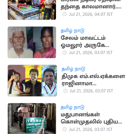
தந்தை காலமானார்..
உருக்கமான அஞ்சலி
Jul 21, 2026, 04:07 IST
தமிழ் நாடு
சேலம் மாவட்டம்
ஓமலூர் அருகே
வயதான தம்பதி
Jul 21, 2026, 03:07 IST
அடித்துக் கொலை
தமிழ் நாடு
திமுக எம்.எல்.ஏக்களை
ராஜினாமா
செய்யச்சொல்லி
Jul 21, 2026, 03:07 IST
மிரட்டல்..? பரபரப்பு
தமிழ் நாடு
மதுபானங்கள்
கொள்முதலில் புதிய
நடைமுறை -
Jul 21, 2026, 03:07 IST