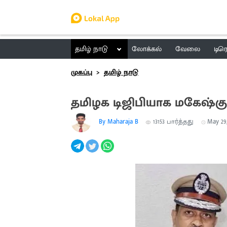
தமிழ் நாடு
லோக்கல்
வேலை
டிர
முகப்பு
தமிழ் நாடு
தமிழக டிஜிபியாக மகேஷ்கு
By Maharaja B
13153
பார்த்தது
May 29,