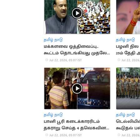
தமிழ் நாடு
தமிழ் நாடு
மக்களவை ஒத்திவைப்பு..
பழனி நில 
கூட்டம் தொடங்கியது முதலே
25ம் தேதி
எதிர்க்கட்சி எம்பிக்கள் அமளி
Jul 22, 2026, 05:07 IST
Jul 22, 2026,
தமிழ் நாடு
தமிழ் நாடு
பானி பூரி கடைக்காரரிடம்
டெல்லியில
தகராறு செய்த 4 தவெகவினர்
கூடுதல் ப
கைது
Jul 22, 2026, 05:07 IST
Jul 22, 2026,