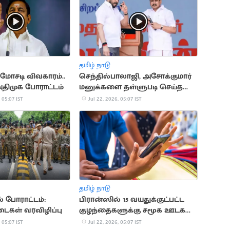
தமிழ் நாடு
மோசடி விவகாரம்..
செந்தில்பாலாஜி, அசோக்குமார்
 அதிமுக போராட்டம்
மனுக்களை தள்ளுபடி செய்த
நீதிமன்றம்
 05:07 IST
Jul 22, 2026, 05:07 IST
தமிழ் நாடு
் போராட்டம்:
பிரான்ஸில் 15 வயதுக்குட்பட்ட
டைகள் வரவிழிப்பு
குழந்தைகளுக்கு சமூக ஊடக
தடை
 05:07 IST
Jul 22, 2026, 05:07 IST