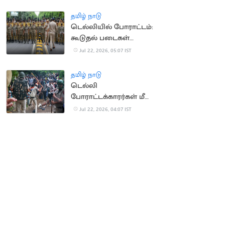
எம்பிக்கள் அமளி
தமிழ் நாடு
டெல்லியில் போராட்டம்:
கூடுதல் படைகள்
வரவிழிப்பு
Jul 22, 2026, 05:07 IST
தமிழ் நாடு
டெல்லி
போராட்டக்காரர்கள் மீது
தாக்குதல் வழக்கு இன்று
Jul 22, 2026, 04:07 IST
விசாரணை