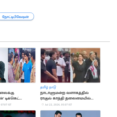
நோட்டிபிகேஷன்
தமிழ் நாடு
ிலைக்கு
நாடாளுமன்ற வளாகத்தில்
' டிக்கெட்
ராகுல் காந்தி தலைமையில்
ரசிகர்கள்
மீண்டும் போராட்டம்
 07:07 IST
Jul 22, 2026, 05:07 IST
ம்