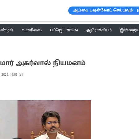
ஆப்பை டவுன்லோட் செய்யவும்
ெண்டிங்
வானிலை
பட்ஜெட் 2023-24
ஆரோக்கியம்
இன்றைய 
மார் அகர்வால் நியமனம்
 2026, 14:05 IST