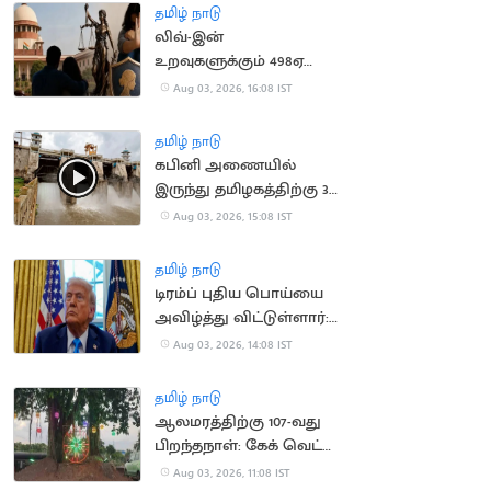
தமிழ் நாடு
லிவ்-இன்
உறவுகளுக்கும் 498ஏ
பிரிவு பாதுகாப்பு:
Aug 03, 2026, 16:08 IST
உச்சநீதிமன்றம் தீர்ப்பு
தமிழ் நாடு
கபினி அணையில்
இருந்து தமிழகத்திற்கு 30
ஆயிரம் கன அடி நீர்
Aug 03, 2026, 15:08 IST
திறப்பு
தமிழ் நாடு
டிரம்ப் புதிய பொய்யை
அவிழ்த்து விட்டுள்ளார்:
ஈரானிய ஊடகங்கள்
Aug 03, 2026, 14:08 IST
சாடல்
தமிழ் நாடு
ஆலமரத்திற்கு 107-வது
பிறந்தநாள்: கேக் வெட்டி
கொண்டாடிய
Aug 03, 2026, 11:08 IST