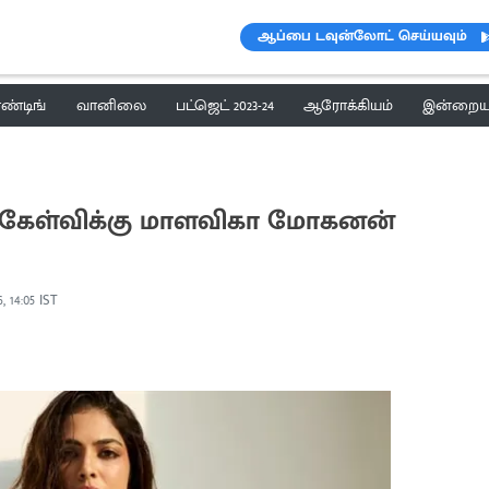
ஆப்பை டவுன்லோட் செய்யவும்
ெண்டிங்
வானிலை
பட்ஜெட் 2023-24
ஆரோக்கியம்
இன்றைய 
ட்ட கேள்விக்கு மாளவிகா மோகனன்
, 14:05 IST