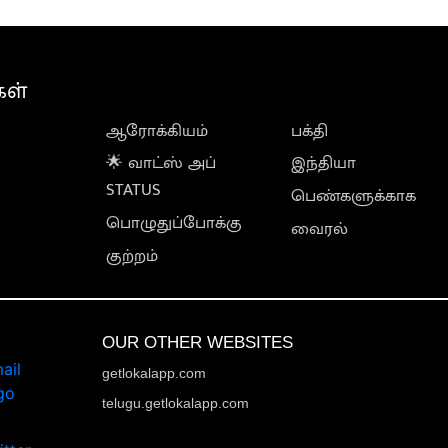
கள்
ஆரோக்கியம்
பக்தி
🌟 வாட்ஸ் அப்
இந்தியா
STATUS
பெண்களுக்காக
பொழுதுப்போக்கு
வைரல்
குற்றம்
OUR OTHER WEBSITES
getlokalapp.com
telugu.getlokalapp.com