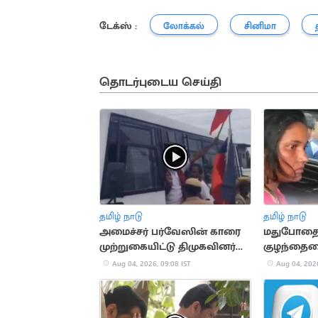
டேக்ஸ் :
லோக்கல்
சினிமா
தொடர்புடைய செய்தி
தமிழ் நாடு
தமிழ் நாடு
அமைச்சர் பர்வேஸின் காரை
மதுபோதைய
முற்றுகையிட்டு திமுகவினர்
குழந்தைய
போராட்டம்
மூழ்கடித்
Aug 04, 2026, 09:08 IST
Aug 04, 2026