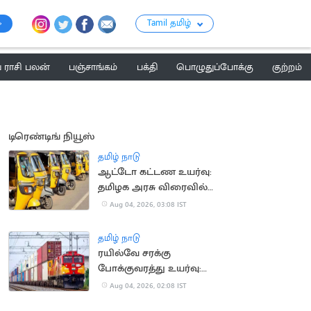
Tamil தமிழ்
ராசி பலன்
பஞ்சாங்கம்
பக்தி
பொழுதுப்போக்கு
குற்றம்
டிரெண்டிங் நியூஸ்
தமிழ் நாடு
ஆட்டோ கட்டண உயர்வு:
தமிழக அரசு விரைவில்
அறிவிப்பு?
Aug 04, 2026, 03:08 IST
தமிழ் நாடு
ரயில்வே சரக்கு
போக்குவரத்து உயர்வு:
ரூ.1,137 கோடி கூடுதல்
Aug 04, 2026, 02:08 IST
வருவாய்