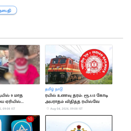
தளபதி
தமிழ் நாடு
ில் 9 மாத
ரயில் உணவு தரம்: ரூ.5.13 கோடி
ை ஏரியில்
அபராதம் விதித்த ரயில்வே
த கொன்ற தாய்
, 09:08 IST
Aug 04, 2026, 09:08 IST