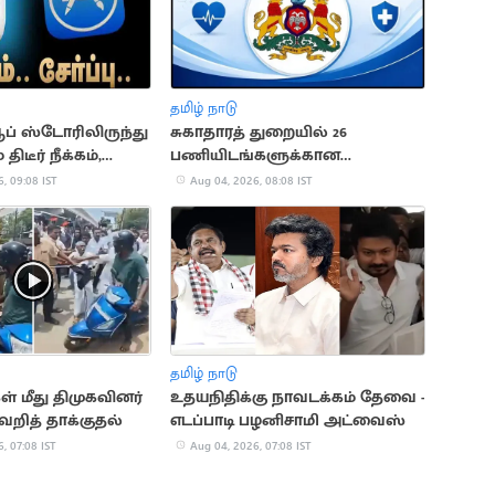
தமிழ் நாடு
ப் ஸ்டோரிலிருந்து
சுகாதாரத் துறையில் 26
திடீர் நீக்கம்,
பணியிடங்களுக்கான
்ப்பு
ஆள்சேர்ப்பு
, 09:08 IST
Aug 04, 2026, 08:08 IST
தமிழ் நாடு
் மீது திமுகவினர்
உதயநிதிக்கு நாவடக்கம் தேவை -
த் தாக்குதல்
எடப்பாடி பழனிசாமி அட்வைஸ்
, 07:08 IST
Aug 04, 2026, 07:08 IST