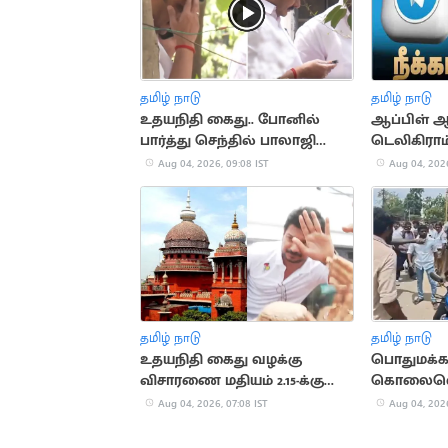
தமிழ் நாடு
தமிழ் நாடு
உதயநிதி கைது.. போனில்
ஆப்பிள் ஆ
பார்த்து செந்தில் பாலாஜி
டெலிகிராம் 
அப்செட்டான வீடியோ
மீண்டும் சேர
Aug 04, 2026, 09:08 IST
Aug 04, 2026
தமிழ் நாடு
தமிழ் நாடு
உதயநிதி கைது வழக்கு
பொதுமக்கள
விசாரணை மதியம் 2.15-க்கு
கொலைவெறி
ஒத்திவைப்பு
Aug 04, 2026, 07:08 IST
Aug 04, 2026