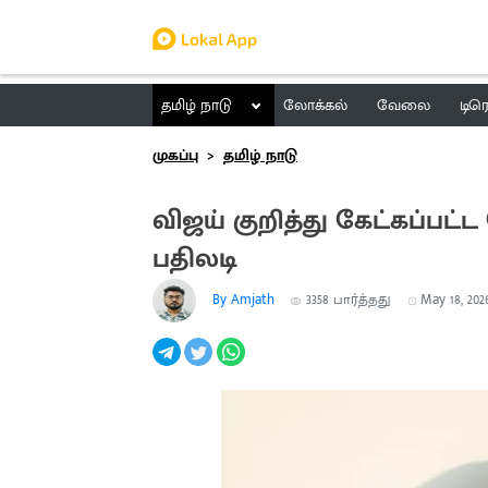
தமிழ் நாடு
லோக்கல்
வேலை
டிர
முகப்பு
தமிழ் நாடு
விஜய் குறித்து கேட்கப்ப
பதிலடி
By Amjath
3358
பார்த்தது
May 18, 2026