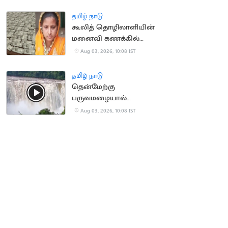
மாணவர்கள்
தமிழ் நாடு
கூலித் தொழிலாளியின்
மனைவி கணக்கில்
ரூ.100 கோடி வரவு:
Aug 03, 2026, 10:08 IST
அதிர்ச்சி சம்பவம்
தமிழ் நாடு
தென்மேற்கு
பருவமழையால்
ஆர்ப்பரித்து கொட்டும்
Aug 03, 2026, 10:08 IST
அதிரப்பள்ளி நீர்வீழ்ச்சி