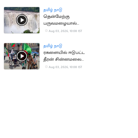
அதிர்ச்சி சம்பவம்
தமிழ் நாடு
தென்மேற்கு
பருவமழையால்
ஆர்ப்பரித்து கொட்டும்
Aug 03, 2026, 10:08 IST
அதிரப்பள்ளி நீர்வீழ்ச்சி
தமிழ் நாடு
ரகளையில் ஈடுபட்ட
தீரன் சின்னமலை
பேரவையினரை
Aug 03, 2026, 10:08 IST
கட்டுப்படுத்த திணறிய
போலீஸ்