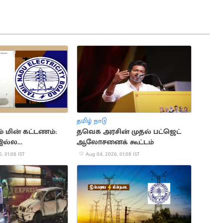
தமிழ் நாடு
சம் மின் கட்டணம்:
தவெக அரசின் முதல் பட்ஜெட்
 இல்ல
ஆலோசனைக் கூட்டம்
ுக்கு அதிர்ச்சி
, 01:08 IST
Aug 04, 2026, 01:08 IST