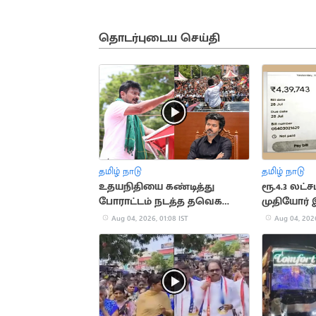
தொடர்புடைய செய்தி
தமிழ் நாடு
தமிழ் நாடு
உதயநிதியை கண்டித்து
ரூ.4.3 லட்
போராட்டம் நடத்த தவெக
முதியோர்
முடிவு!
நிர்வாகிகள
Aug 04, 2026, 01:08 IST
Aug 04, 2026