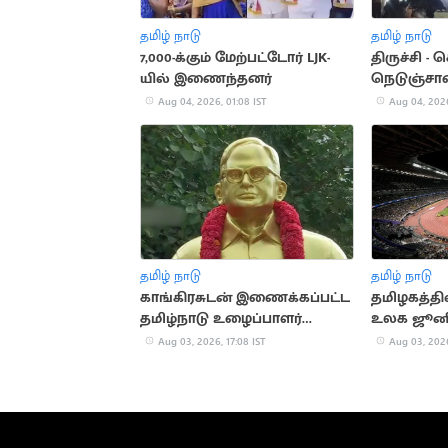
தமிழ் நாடு
தமிழ் நாடு
7,000-க்கும் மேற்பட்டோர் LJK-
திருச்சி 
யில் இணைந்தனர்
நெடுஞ்சா
விபத்து: 3 
Aug 04, 2026, 01:08 IST
Aug 04, 2026
தமிழ் நாடு
தமிழ் நாடு
காங்கிரசுடன் இணைக்கப்பட்ட
தமிழகத்தில
தமிழ்நாடு உழைப்பாளர்
உலக ஜூனி
கட்சியின் வரலாறு
அணிக்கு த
Aug 03, 2026, 17:08 IST
Aug 03, 2026