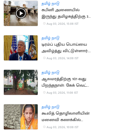
தமிழ் நாடு
கபினி அணையில்
இருந்து தமிழகத்திற்கு 30
ஆயிரம் கன அடி நீர்
Aug 03, 2026, 15:08 IST
திறப்பு
தமிழ் நாடு
டிரம்ப் புதிய பொய்யை
அவிழ்த்து விட்டுள்ளார்:
ஈரானிய ஊடகங்கள்
Aug 03, 2026, 14:08 IST
சாடல்
தமிழ் நாடு
ஆலமரத்திற்கு 107-வது
பிறந்தநாள்: கேக் வெட்டி
கொண்டாடிய
Aug 03, 2026, 11:08 IST
மாணவர்கள்
தமிழ் நாடு
கூலித் தொழிலாளியின்
மனைவி கணக்கில்
ரூ.100 கோடி வரவு:
Aug 03, 2026, 10:08 IST