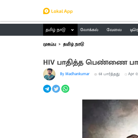
தமிழ் நாடு
லோக்கல்
வேலை
டிர
முகப்பு
தமிழ் நாடு
HIV பாதித்த பெண்ணை பால
By Madhankumar
68
பார்த்தது
Apr 07